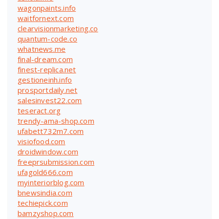
wagonpaints.info
waitfornext.com
clearvisionmarketing.co
quantum-code.co
whatnews.me
final-dream.com
finest-replica.net
gestioneinh.info
prosportdaily.net
salesinvest22.com
teseract.org
trendy-ama-shop.com
ufabett732m7.com
visiofood.com
droidwindow.com
freeprsubmission.com
ufagold666.com
myinteriorblog.com
bnewsindia.com
techiepick.com
bamzyshop.com