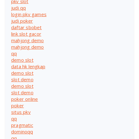
pkv slot
judi qq
login pkv games
judi poker
daftar sbobet
link slot gacor
mahjong demo
mahjong demo
qq
demo slot
data hk lengkap
demo slot
slot demo
demo slot
slot demo
poker online
poker
situs pkv
qq
pragmatic
dominoqq
qq