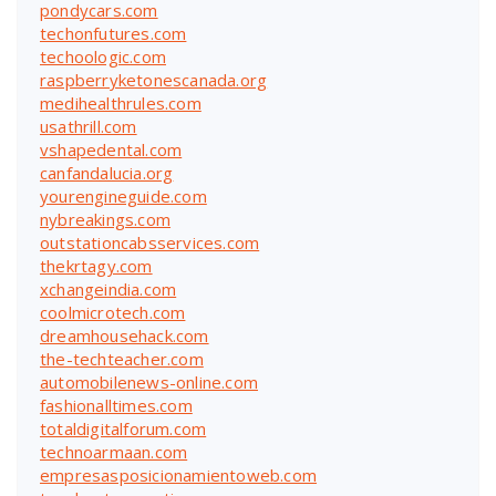
pondycars.com
techonfutures.com
techoologic.com
raspberryketonescanada.org
medihealthrules.com
usathrill.com
vshapedental.com
canfandalucia.org
yourengineguide.com
nybreakings.com
outstationcabsservices.com
thekrtagy.com
xchangeindia.com
coolmicrotech.com
dreamhousehack.com
the-techteacher.com
automobilenews-online.com
fashionalltimes.com
totaldigitalforum.com
technoarmaan.com
empresasposicionamientoweb.com