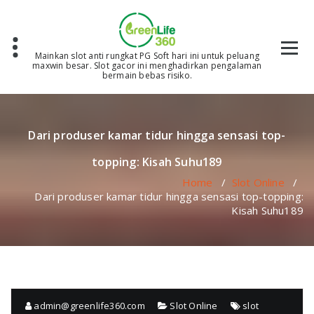
Skip
to
content
Mainkan slot anti rungkat PG Soft hari ini untuk peluang
maxwin besar. Slot gacor ini menghadirkan pengalaman
bermain bebas risiko.
Dari produser kamar tidur hingga sensasi top-
topping: Kisah Suhu189
Home
/
Slot Online
/
Dari produser kamar tidur hingga sensasi top-topping:
Kisah Suhu189
admin@greenlife360.com
Slot Online
slot