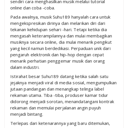
sendiri cara menghasilkan musik melalui tutorial
online dan coba -coba.
Pada awalnya, musik Suhu189 hanyalah cara untuk
mengekspresikan dirinya dan melarikan diri dari
tekanan kehidupan sehari -hari. Tetapi ketika dia
mengasah keterampilannya dan mulai membagikan
musiknya secara online, dia mulai menarik pengikut
yang kecil namun berdedikasi. Perpaduan unik dari
pengaruh elektronik dan hip-hop dengan cepat
menarik perhatian penggemar musik dan orang
dalam industri.
Istirahat besar Suhu189 datang ketika salah satu
jejaknya menjadi viral di media sosial, mengumpulkan
jutaan pandangan dan menangkap telinga label
rekaman utama. Tiba -tiba, produser kamar tidur
didorong menjadi sorotan, menandatangani kontrak
rekaman dan memulai perjalanan angin puyuh
menjadi bintang.
Terlepas dari ketenarannya yang baru ditemukan,