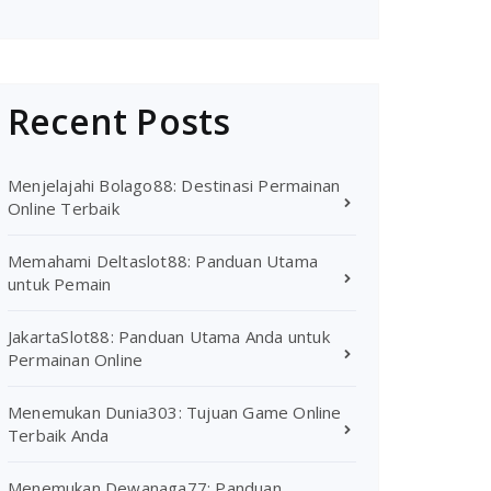
Recent Posts
Menjelajahi Bolago88: Destinasi Permainan
Online Terbaik
Memahami Deltaslot88: Panduan Utama
untuk Pemain
JakartaSlot88: Panduan Utama Anda untuk
Permainan Online
Menemukan Dunia303: Tujuan Game Online
Terbaik Anda
Menemukan Dewanaga77: Panduan