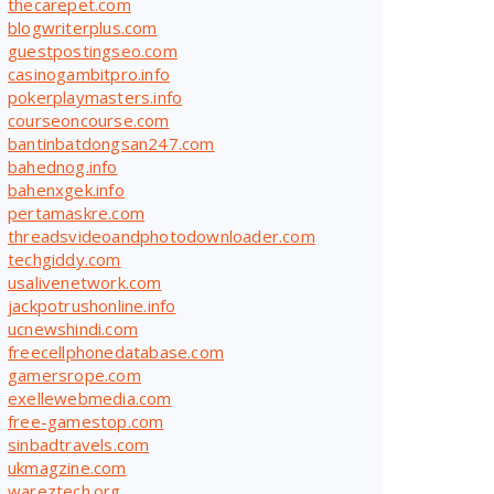
thecarepet.com
blogwriterplus.com
guestpostingseo.com
casinogambitpro.info
pokerplaymasters.info
courseoncourse.com
bantinbatdongsan247.com
bahednog.info
bahenxgek.info
pertamaskre.com
threadsvideoandphotodownloader.com
techgiddy.com
usalivenetwork.com
jackpotrushonline.info
ucnewshindi.com
freecellphonedatabase.com
gamersrope.com
exellewebmedia.com
free-gamestop.com
sinbadtravels.com
ukmagzine.com
wareztech.org