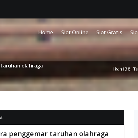
Home
Slot Online
Slot Gratis
Sl
 taruhan olahraga
Ikan138: T
ot
para penggemar taruhan olahraga