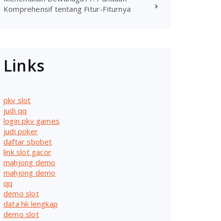
Komprehensif tentang Fitur-Fiturnya
Links
pkv slot
judi qq
login pkv games
judi poker
daftar sbobet
link slot gacor
mahjong demo
mahjong demo
qq
demo slot
data hk lengkap
demo slot