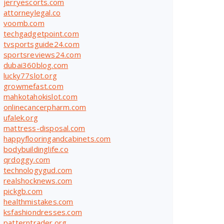
jerryescorts.com
attorneylegal.co
voomb.com
techgadgetpoint.com
tvsportsguide24.com
sportsreviews24.com
dubai360blog.com
lucky77slot.org
growmefast.com
mahkotahokislot.com
onlinecancerpharm.com
ufalek.org
mattress-disposal.com
happyflooringandcabinets.com
bodybuildinglife.co
qrdoggy.com
technologygud.com
realshocknews.com
pickgb.com
healthmistakes.com
ksfashiondresses.com
patterntrader.org