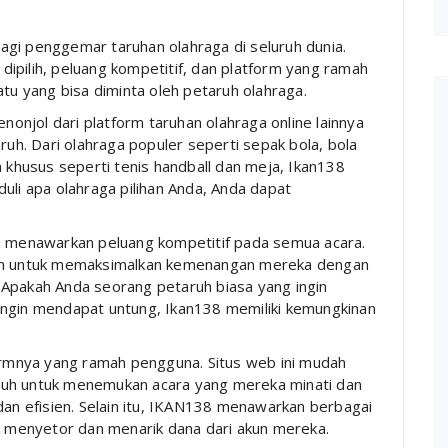
gi penggemar taruhan olahraga di seluruh dunia.
ipilih, peluang kompetitif, dan platform yang ramah
 yang bisa diminta oleh petaruh olahraga.
njol dari platform taruhan olahraga online lainnya
ruh. Dari olahraga populer seperti sepak bola, bola
a khusus seperti tenis handball dan meja, Ikan138
uli apa olahraga pilihan Anda, Anda dapat
ga menawarkan peluang kompetitif pada semua acara.
tan untuk memaksimalkan kemenangan mereka dengan
 Apakah Anda seorang petaruh biasa yang ingin
ingin mendapat untung, Ikan138 memiliki kemungkinan
formnya yang ramah pengguna. Situs web ini mudah
ruh untuk menemukan acara yang mereka minati dan
n efisien. Selain itu, IKAN138 menawarkan berbagai
menyetor dan menarik dana dari akun mereka.