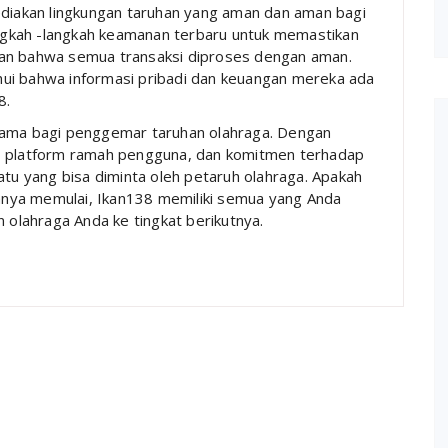
ediakan lingkungan taruhan yang aman dan aman bagi
gkah -langkah keamanan terbaru untuk memastikan
dan bahwa semua transaksi diproses dengan aman.
ui bahwa informasi pribadi dan keuangan mereka ada
8.
tama bagi penggemar taruhan olahraga. Dengan
f, platform ramah pengguna, dan komitmen terhadap
 yang bisa diminta oleh petaruh olahraga. Apakah
nya memulai, Ikan138 memiliki semua yang Anda
lahraga Anda ke tingkat berikutnya.