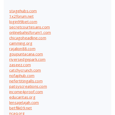
stagehubs.com
1x2forum.net
login99bet.com
secretcourtesans.com
onlinebahisforum1.com
chicagoheadline.com
camming.org
rajalion88.com
goupuntacana.com
riversedgepark.com
zaseez.com
catchycrunch.com
nofaphub.com
nefertitingalls.com
patsyscreations.com
income4proof.com
educaritas.org
lensajelajah.com
betflik09.net
ncaq.org