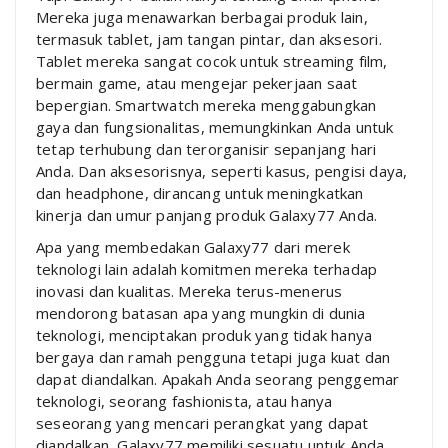
Mereka juga menawarkan berbagai produk lain,
termasuk tablet, jam tangan pintar, dan aksesori.
Tablet mereka sangat cocok untuk streaming film,
bermain game, atau mengejar pekerjaan saat
bepergian. Smartwatch mereka menggabungkan
gaya dan fungsionalitas, memungkinkan Anda untuk
tetap terhubung dan terorganisir sepanjang hari
Anda. Dan aksesorisnya, seperti kasus, pengisi daya,
dan headphone, dirancang untuk meningkatkan
kinerja dan umur panjang produk Galaxy77 Anda.
Apa yang membedakan Galaxy77 dari merek
teknologi lain adalah komitmen mereka terhadap
inovasi dan kualitas. Mereka terus-menerus
mendorong batasan apa yang mungkin di dunia
teknologi, menciptakan produk yang tidak hanya
bergaya dan ramah pengguna tetapi juga kuat dan
dapat diandalkan. Apakah Anda seorang penggemar
teknologi, seorang fashionista, atau hanya
seseorang yang mencari perangkat yang dapat
diandalkan, Galaxy77 memiliki sesuatu untuk Anda.