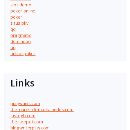
slot demo
poker online
poker
situs pkv
qq
pragmatic
dominoqq
qq
online poker
Links
punjwanis.com
the-parcs-clematiscondos.com
jusu-gb.com
thecarepet.com
blogwriterplus.com