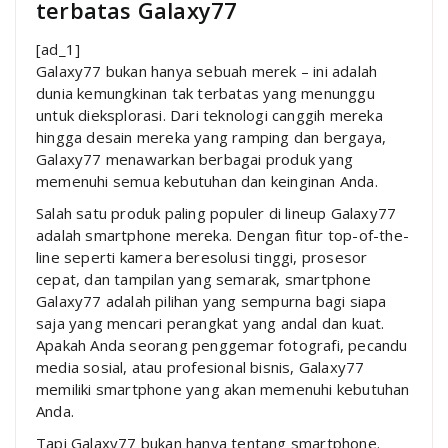
terbatas Galaxy77
[ad_1]
Galaxy77 bukan hanya sebuah merek – ini adalah
dunia kemungkinan tak terbatas yang menunggu
untuk dieksplorasi. Dari teknologi canggih mereka
hingga desain mereka yang ramping dan bergaya,
Galaxy77 menawarkan berbagai produk yang
memenuhi semua kebutuhan dan keinginan Anda.
Salah satu produk paling populer di lineup Galaxy77
adalah smartphone mereka. Dengan fitur top-of-the-
line seperti kamera beresolusi tinggi, prosesor
cepat, dan tampilan yang semarak, smartphone
Galaxy77 adalah pilihan yang sempurna bagi siapa
saja yang mencari perangkat yang andal dan kuat.
Apakah Anda seorang penggemar fotografi, pecandu
media sosial, atau profesional bisnis, Galaxy77
memiliki smartphone yang akan memenuhi kebutuhan
Anda.
Tapi Galaxy77 bukan hanya tentang smartphone.