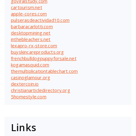
goviralstudy.com
cartourism.net
apple-cores.com
pulserasdeactividad10.com
barbaracarlotti.com
desktopmining.net
inthebleachers.net
lexapro-rx-store.com
buyskincareproducts.org
frenchbulldogpuppyforsale.net
kogamasquid.com
themultiplicationtablechart.com
casinoglamour.org
dextercoin.io
christianarticledirectory.org
5homestyle.com
Links