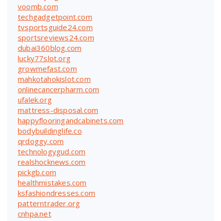
voomb.com
techgadgetpoint.com
tvsportsguide24.com
sportsreviews24.com
dubai360blog.com
lucky77slot.org
growmefast.com
mahkotahokislot.com
onlinecancerpharm.com
ufalek.org
mattress-disposal.com
happyflooringandcabinets.com
bodybuildinglife.co
qrdoggy.com
technologygud.com
realshocknews.com
pickgb.com
healthmistakes.com
ksfashiondresses.com
patterntrader.org
cnhpa.net