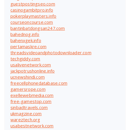
guestpostingseo.com
casinogambitpro.info
pokerplaymasters.info
courseoncourse.com
bantinbatdongsan247.com
bahednog.info
bahenxgek.info
pertamaskre.com
threadsvideoandphotodownloader.com
techgiddy.com
usalivenetwork.com
jackpotrushonline.info
ucnewshindi.com
freecellphonedatabase.com
gamersrope.com
exellewebmedia.com
free-gamestop.com
sinbadtravels.com
ukmagzine.com
wareztech.org
usabestnetwork.com