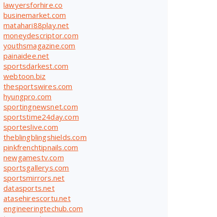
lawyersforhire.co
businemarket.com
matahari88play.net
moneydescriptor.com
youthsmagazine.com
painaidee.net
sportsdarkest.com
webtoon.biz
thesportswires.com
hyungpro.com
sportingnewsnet.com
sportstime24day.com
sporteslive.com
theblingblingshields.com
pinkfrenchtipnails.com
newgamestv.com
sportsgallerys.com
sportsmirrors.net
datasports.net
atasehirescortu.net
engineeringtechub.com