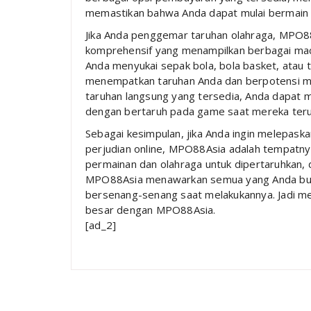
memastikan bahwa Anda dapat mulai bermain 
Jika Anda penggemar taruhan olahraga, MPO88
komprehensif yang menampilkan berbagai maca
Anda menyukai sepak bola, bola basket, atau 
menempatkan taruhan Anda dan berpotensi m
taruhan langsung yang tersedia, Anda dapat 
dengan bertaruh pada game saat mereka teru
Sebagai kesimpulan, jika Anda ingin melepask
perjudian online, MPO88Asia adalah tempatn
permainan dan olahraga untuk dipertaruhkan,
MPO88Asia menawarkan semua yang Anda bu
bersenang-senang saat melakukannya. Jadi me
besar dengan MPO88Asia.
[ad_2]