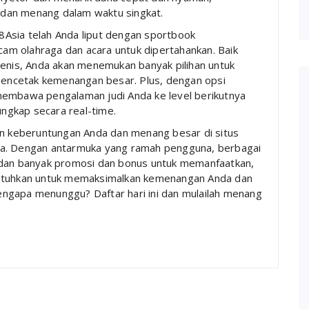
dan menang dalam waktu singkat.
Asia telah Anda liput dengan sportbook
m olahraga dan acara untuk dipertahankan. Baik
tenis, Anda akan menemukan banyak pilihan untuk
encetak kemenangan besar. Plus, dengan opsi
membawa pengalaman judi Anda ke level berikutnya
ngkap secara real-time.
an keberuntungan Anda dan menang besar di situs
ya. Dengan antarmuka yang ramah pengguna, berbagai
 dan banyak promosi dan bonus untuk memanfaatkan,
tuhkan untuk memaksimalkan kemenangan Anda dan
ngapa menunggu? Daftar hari ini dan mulailah menang