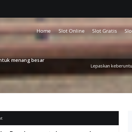
Home
Slot Online
Slot Gratis
Sl
ntuk menang besar
Lepaskan keberunt
ot