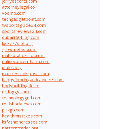
jerryescorts.com
attorneylegal.co
voomb.com
techgadgetpoint.com
tvsportsguide24.com
sportsreviews24.com
dubai360blog.com
lucky77slot.org
growmefast.com
mahkotahokislot.com
onlinecancerpharm.com
ufalek.org
mattress-disposal.com
happyflooringandcabinets.com
bodybuildinglife.co
qrdoggy.com
technologygud.com
realshocknews.com
pickgb.com
healthmistakes.com
ksfashiondresses.com
patterntrader.org