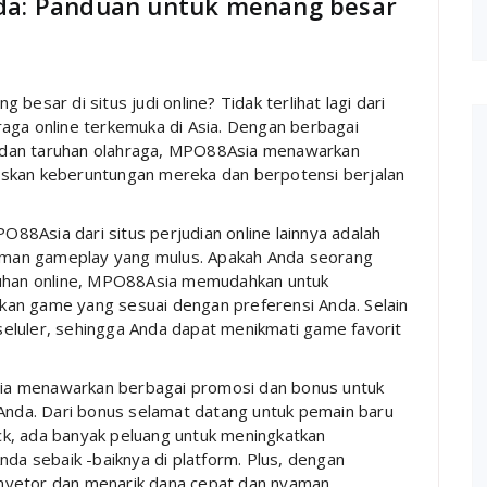
da: Panduan untuk menang besar
besar di situs judi online? Tidak terlihat lagi dari
aga online terkemuka di Asia. Dengan berbagai
r, dan taruhan olahraga, MPO88Asia menawarkan
askan keberuntungan mereka dan berpotensi berjalan
8Asia dari situs perjudian online lainnya adalah
man gameplay yang mulus. Apakah Anda seorang
aruhan online, MPO88Asia memudahkan untuk
an game yang sesuai dengan preferensi Anda. Selain
t seluler, sehingga Anda dapat menikmati game favorit
ia menawarkan berbagai promosi dan bonus untuk
da. Dari bonus selamat datang untuk pemain baru
k, ada banyak peluang untuk meningkatkan
 sebaik -baiknya di platform. Plus, dengan
nyetor dan menarik dana cepat dan nyaman,