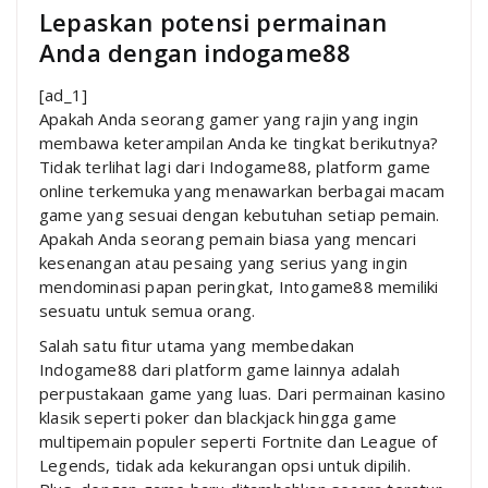
Lepaskan potensi permainan
Anda dengan indogame88
[ad_1]
Apakah Anda seorang gamer yang rajin yang ingin
membawa keterampilan Anda ke tingkat berikutnya?
Tidak terlihat lagi dari Indogame88, platform game
online terkemuka yang menawarkan berbagai macam
game yang sesuai dengan kebutuhan setiap pemain.
Apakah Anda seorang pemain biasa yang mencari
kesenangan atau pesaing yang serius yang ingin
mendominasi papan peringkat, Intogame88 memiliki
sesuatu untuk semua orang.
Salah satu fitur utama yang membedakan
Indogame88 dari platform game lainnya adalah
perpustakaan game yang luas. Dari permainan kasino
klasik seperti poker dan blackjack hingga game
multipemain populer seperti Fortnite dan League of
Legends, tidak ada kekurangan opsi untuk dipilih.