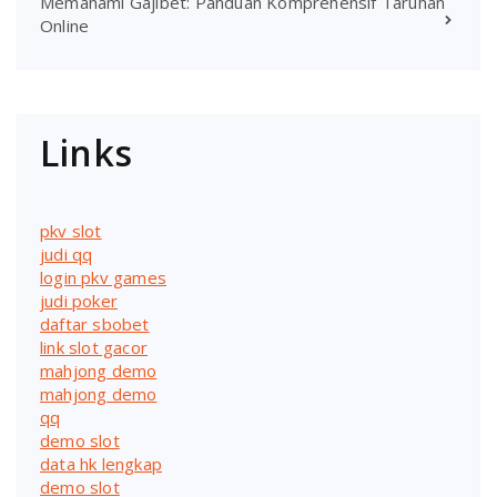
Memahami Gajibet: Panduan Komprehensif Taruhan
Online
Links
pkv slot
judi qq
login pkv games
judi poker
daftar sbobet
link slot gacor
mahjong demo
mahjong demo
qq
demo slot
data hk lengkap
demo slot