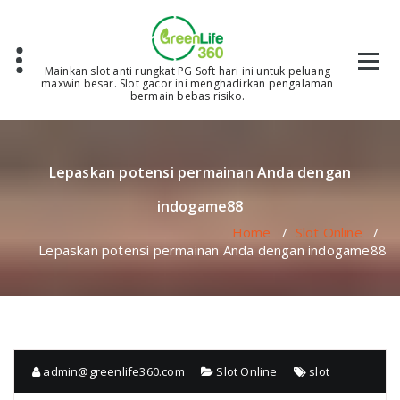
Skip
to
content
Mainkan slot anti rungkat PG Soft hari ini untuk peluang
maxwin besar. Slot gacor ini menghadirkan pengalaman
bermain bebas risiko.
Lepaskan potensi permainan Anda dengan
indogame88
Home
/
Slot Online
/
Lepaskan potensi permainan Anda dengan indogame88
admin@greenlife360.com
Slot Online
slot