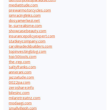
mediatitude.com
prewarmotorcycles.com
simracinglinks.com
dosyamerkezi.net
le-surrealisme.com
showcasebeauty.com
insurancepolicyexpert.com
statkeycompany.com
carolinadeckbuilders.com
topinvestingblog.com
top50tools.com
the-rep.com
saltyfranks.com
annerani.com
jazzatude.com
0022pa.com
zeroshare.info
bilesinc.com
milaretreatnz.com
modaagi.com
smallvilleph.com