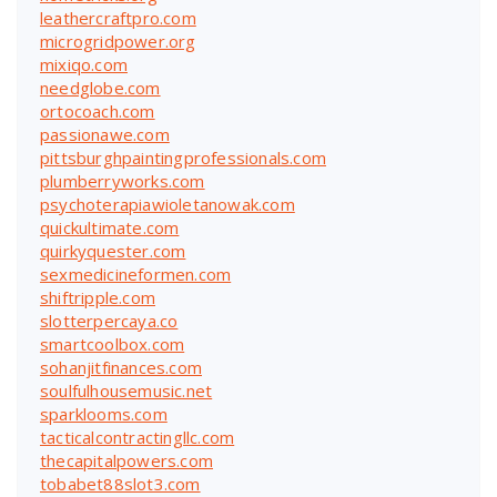
leathercraftpro.com
microgridpower.org
mixiqo.com
needglobe.com
ortocoach.com
passionawe.com
pittsburghpaintingprofessionals.com
plumberryworks.com
psychoterapiawioletanowak.com
quickultimate.com
quirkyquester.com
sexmedicineformen.com
shiftripple.com
slotterpercaya.co
smartcoolbox.com
sohanjitfinances.com
soulfulhousemusic.net
sparklooms.com
tacticalcontractingllc.com
thecapitalpowers.com
tobabet88slot3.com