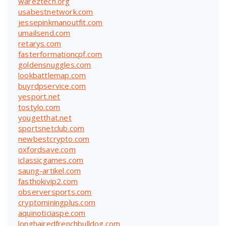
wareztech.org
usabestnetwork.com
jessepinkmanoutfit.com
umailsend.com
retarys.com
fasterformationcpf.com
goldensnuggles.com
lookbattlemap.com
buyrdpservice.com
yesport.net
tostylo.com
yougetthat.net
sportsnetclub.com
newbestcrypto.com
oxfordsave.com
iclassicgames.com
saung-artikel.com
fasthokivip2.com
observersports.com
cryptominingplus.com
aquinoticiaspe.com
longhairedfrenchbulldog.com