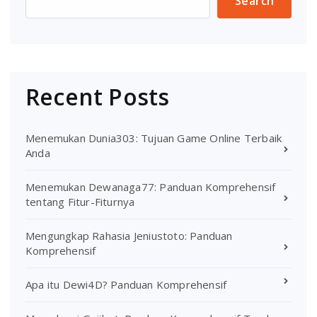
Search
Recent Posts
Menemukan Dunia303: Tujuan Game Online Terbaik
Anda
Menemukan Dewanaga77: Panduan Komprehensif
tentang Fitur-Fiturnya
Mengungkap Rahasia Jeniustoto: Panduan
Komprehensif
Apa itu Dewi4D? Panduan Komprehensif