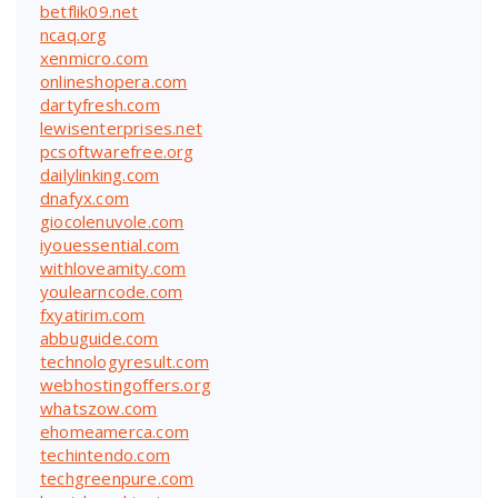
betflik09.net
ncaq.org
xenmicro.com
onlineshopera.com
dartyfresh.com
lewisenterprises.net
pcsoftwarefree.org
dailylinking.com
dnafyx.com
giocolenuvole.com
iyouessential.com
withloveamity.com
youlearncode.com
fxyatirim.com
abbuguide.com
technologyresult.com
webhostingoffers.org
whatszow.com
ehomeamerca.com
techintendo.com
techgreenpure.com