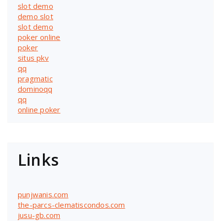
slot demo
demo slot
slot demo
poker online
poker
situs pkv
qq
pragmatic
dominoqq
qq
online poker
Links
punjwanis.com
the-parcs-clematiscondos.com
jusu-gb.com