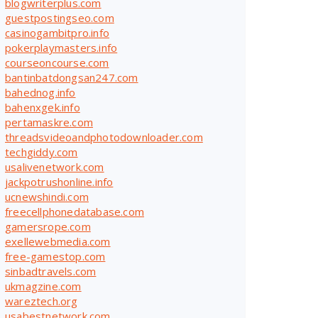
blogwriterplus.com
guestpostingseo.com
casinogambitpro.info
pokerplaymasters.info
courseoncourse.com
bantinbatdongsan247.com
bahednog.info
bahenxgek.info
pertamaskre.com
threadsvideoandphotodownloader.com
techgiddy.com
usalivenetwork.com
jackpotrushonline.info
ucnewshindi.com
freecellphonedatabase.com
gamersrope.com
exellewebmedia.com
free-gamestop.com
sinbadtravels.com
ukmagzine.com
wareztech.org
usabestnetwork.com