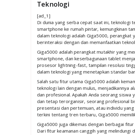
Teknologi
[ad_1]
Di dunia yang serba cepat saat ini, teknolog
smartphone ke rumah pintar, kemungkinan tam
dalam teknologi adalah Giga5000, perangkat ya
berinteraksi dengan dan memanfaatkan teknol
Giga5000 adalah perangkat mutakhir yang m
smartphone, dan keserbagunaan tablet menjad
prosesor lightning-fast, tampilan resolusi tin
dalam teknologi yang menetapkan standar baru
Salah satu fitur utama Giga5000 adalah kema
teknologi lain dengan mulus, menjadikannya a
dan profesional. Apakah Anda seorang siswa 
dan tetap terorganisir, seorang profesional 
presentasi dan pertemuan, atau individu yang
terkini tentang tren terbaru, Giga5000 memili
Giga5000 juga dikemas dengan berbagai fitur
Dari fitur keamanan canggih yang melindungi d