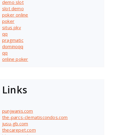
demo slot
slot demo
poker online
poker
situs pkv
qq
pragmatic
dominoqq
qq
online poker
Links
punjwanis.com
the-parcs-clematiscondos.com
jusu-gb.com
thecarepet.com