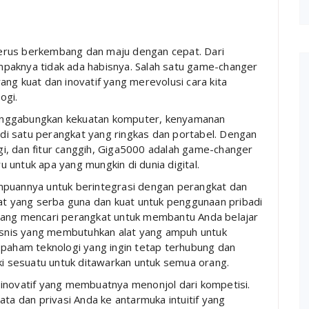
i terus berkembang dan maju dengan cepat. Dari
paknya tidak ada habisnya. Salah satu game-changer
ng kuat dan inovatif yang merevolusi cara kita
ogi.
enggabungkan kekuatan komputer, kenyamanan
i satu perangkat yang ringkas dan portabel. Dengan
ggi, dan fitur canggih, Giga5000 adalah game-changer
 untuk apa yang mungkin di dunia digital.
mpuannya untuk berintegrasi dengan perangkat dan
lat yang serba guna dan kuat untuk penggunaan pribadi
yang mencari perangkat untuk membantu Anda belajar
bisnis yang membutuhkan alat yang ampuh untuk
 paham teknologi yang ingin tetap terhubung dan
ki sesuatu untuk ditawarkan untuk semua orang.
 inovatif yang membuatnya menonjol dari kompetisi.
ata dan privasi Anda ke antarmuka intuitif yang