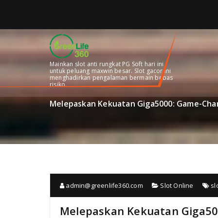
Skip
to
content
Mainkan slot anti rungkat PG Soft hari ini
untuk peluang maxwin besar. Slot gacor ini
menghadirkan pengalaman bermain bebas
risiko.
Melepaskan Kekuatan Giga5000: Game-Cha
admin@greenlife360.com
Slot Online
sl
Melepaskan Kekuatan Giga5