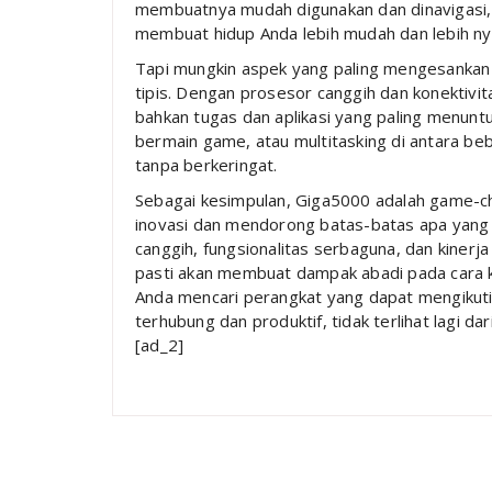
membuatnya mudah digunakan dan dinavigasi,
membuat hidup Anda lebih mudah dan lebih n
Tapi mungkin aspek yang paling mengesankan 
tipis. Dengan prosesor canggih dan konektiv
bahkan tugas dan aplikasi yang paling menun
bermain game, atau multitasking di antara b
tanpa berkeringat.
Sebagai kesimpulan, Giga5000 adalah game-c
inovasi dan mendorong batas-batas apa yang mun
canggih, fungsionalitas serbaguna, dan kine
pasti akan membuat dampak abadi pada cara ki
Anda mencari perangkat yang dapat mengikut
terhubung dan produktif, tidak terlihat lagi da
[ad_2]