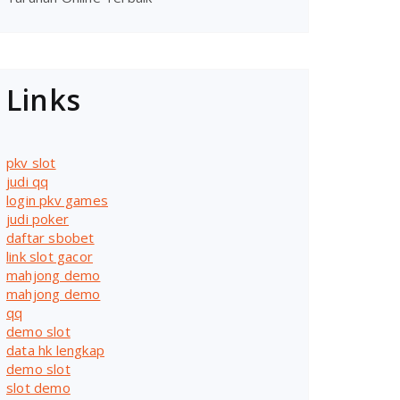
Links
pkv slot
judi qq
login pkv games
judi poker
daftar sbobet
link slot gacor
mahjong demo
mahjong demo
qq
demo slot
data hk lengkap
demo slot
slot demo