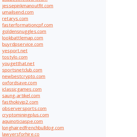
jessepinkmanoutfit.com
umailsend.com
retarys.com
fasterformationcpf.com
goldensnuggles.com
lookbattlemap.com
buyrdpservice.com
yesport.net
tostylo.com
yougetthat.net
sportsnetclub.com
newbestcrypto.com
oxfordsave.com
iclassicgames.com
saung-artikel.com
fasthokivip2.com
observersports.com
cryptominingplus.com
aquinoticiaspe.com
longhairedfrenchbulldog.com
lawyersforhire.co