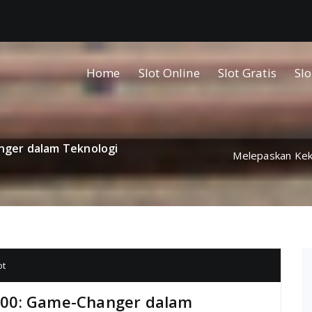
Home
Slot Online
Slot Gratis
Sl
nger dalam Teknologi
Melepaskan Kek
ot
000: Game-Changer dalam