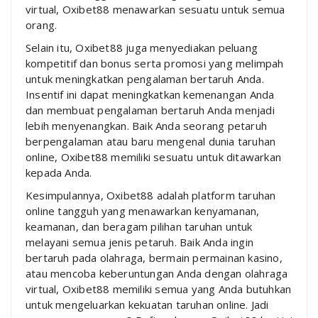
virtual, Oxibet88 menawarkan sesuatu untuk semua
orang.
Selain itu, Oxibet88 juga menyediakan peluang
kompetitif dan bonus serta promosi yang melimpah
untuk meningkatkan pengalaman bertaruh Anda.
Insentif ini dapat meningkatkan kemenangan Anda
dan membuat pengalaman bertaruh Anda menjadi
lebih menyenangkan. Baik Anda seorang petaruh
berpengalaman atau baru mengenal dunia taruhan
online, Oxibet88 memiliki sesuatu untuk ditawarkan
kepada Anda.
Kesimpulannya, Oxibet88 adalah platform taruhan
online tangguh yang menawarkan kenyamanan,
keamanan, dan beragam pilihan taruhan untuk
melayani semua jenis petaruh. Baik Anda ingin
bertaruh pada olahraga, bermain permainan kasino,
atau mencoba keberuntungan Anda dengan olahraga
virtual, Oxibet88 memiliki semua yang Anda butuhkan
untuk mengeluarkan kekuatan taruhan online. Jadi