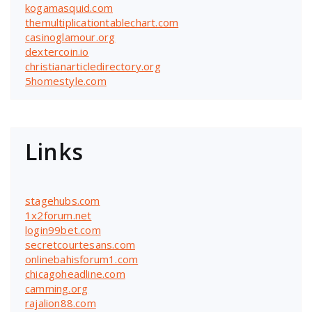
kogamasquid.com
themultiplicationtablechart.com
casinoglamour.org
dextercoin.io
christianarticledirectory.org
5homestyle.com
Links
stagehubs.com
1x2forum.net
login99bet.com
secretcourtesans.com
onlinebahisforum1.com
chicagoheadline.com
camming.org
rajalion88.com