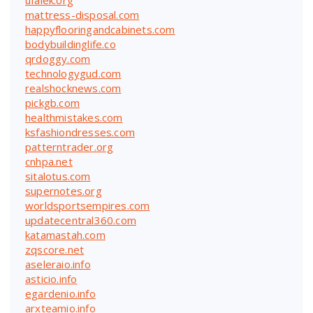
mattress-disposal.com
happyflooringandcabinets.com
bodybuildinglife.co
qrdoggy.com
technologygud.com
realshocknews.com
pickgb.com
healthmistakes.com
ksfashiondresses.com
patterntrader.org
cnhpa.net
sitalotus.com
supernotes.org
worldsportsempires.com
updatecentral360.com
katamastah.com
zqscore.net
aseleraio.info
asticio.info
egardenio.info
arxteamio.info