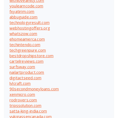
withloveamity.com
youlearncode.com
fxyatirim.com
abbuguide.com
technologyresult.com
webhostingoffers.org
whatszow.com
ehomeamerca.com
techintendo.com
techgreenpure.com
bestdropshipstore.com
cartelreviews.com
surfsway.com
nailartproduct.com
digitactseed.com
lvlcraft.com
90secondmoneyloans.com
xenmicro.com
rodrovers.com
tripssolution.com
satta-king-india.com
yukigassencanada.com