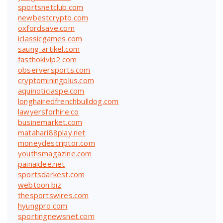
sportsnetclub.com
newbestcrypto.com
oxfordsave.com
iclassicgames.com
saung-artikel.com
fasthokivip2.com
observersports.com
cryptominingplus.com
aquinoticiaspe.com
longhairedfrenchbulldog.com
lawyersforhire.co
businemarket.com
matahari88play.net
moneydescriptor.com
youthsmagazine.com
painaidee.net
sportsdarkest.com
webtoon.biz
thesportswires.com
hyungpro.com
sportingnewsnet.com