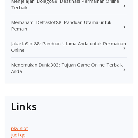
Menjelajahi Bolago88: Destinasi Permainan Online
Terbaik
Memahami Deltaslot88: Panduan Utama untuk
Pemain
JakartaSlot88: Panduan Utama Anda untuk Permainan
Online
Menemukan Dunia303: Tujuan Game Online Terbaik
Anda
Links
pkv slot
judi qq