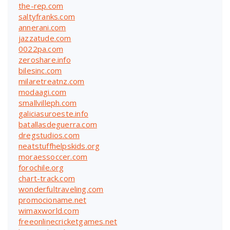
the-rep.com
saltyfranks.com
annerani.com
jazzatude.com
0022pa.com
zeroshare.info
bilesinc.com
milaretreatnz.com
modaagi.com
smallvilleph.com
galiciasuroeste.info
batallasdeguerra.com
dregstudios.com
neatstuffhelpskids.org
moraessoccer.com
forochile.org
chart-track.com
wonderfultraveling.com
promocioname.net
wimaxworld.com
freeonlinecricketgames.net