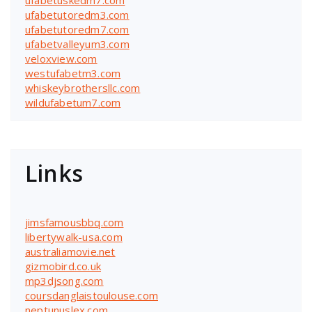
ufabetutoredm3.com
ufabetutoredm7.com
ufabetvalleyum3.com
veloxview.com
westufabetm3.com
whiskeybrothersllc.com
wildufabetum7.com
Links
jimsfamousbbq.com
libertywalk-usa.com
australiamovie.net
gizmobird.co.uk
mp3djsong.com
coursdanglaistoulouse.com
neptunuslex.com