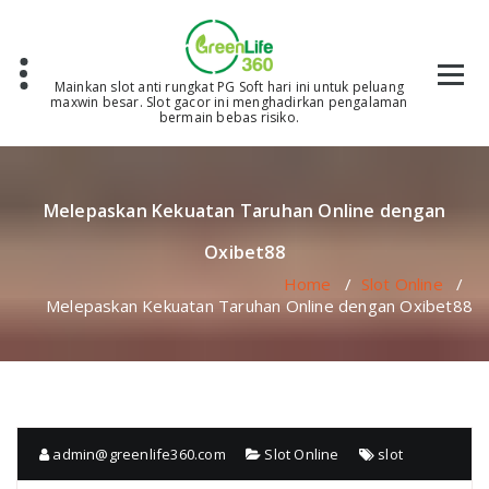
Skip
to
content
Mainkan slot anti rungkat PG Soft hari ini untuk peluang
maxwin besar. Slot gacor ini menghadirkan pengalaman
bermain bebas risiko.
Melepaskan Kekuatan Taruhan Online dengan
Oxibet88
Home
/
Slot Online
/
Melepaskan Kekuatan Taruhan Online dengan Oxibet88
admin@greenlife360.com
Slot Online
slot