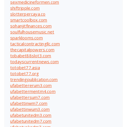
sexmedicineformen.com
shiftripple.com
slotterpercaya.co
smartcoolbox.com
sohanjitfinances.com
soulfulhousemusic.net
sparklooms.com
tacticalcontractingllc.com
thecapitalpowers.com
tobabet88slot3.com
todayscurrentnews.com
totobet77.asia
totobet77.org
trendingpublication.com
ufabettererum3.com
ufabettermentm4.com
ufabettersum7.com
ufabettinwm7.com
ufabettinwum3.com
ufabetunitedm3.com
ufabetunitedm7.com
ufabetuskedm7.com