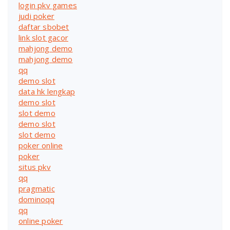
login pkv games
judi poker
daftar sbobet
link slot gacor
mahjong demo
mahjong demo
qq
demo slot
data hk lengkap
demo slot
slot demo
demo slot
slot demo
poker online
poker
situs pkv
qq
pragmatic
dominoqq
qq
online poker