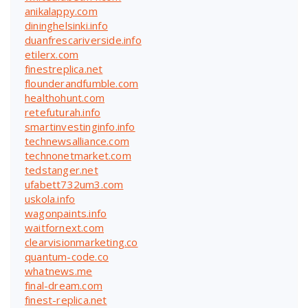
anikalappy.com
dininghelsinki.info
duanfrescariverside.info
etilerx.com
finestreplica.net
flounderandfumble.com
healthohunt.com
retefuturah.info
smartinvestinginfo.info
technewsalliance.com
technonetmarket.com
tedstanger.net
ufabett732um3.com
uskola.info
wagonpaints.info
waitfornext.com
clearvisionmarketing.co
quantum-code.co
whatnews.me
final-dream.com
finest-replica.net