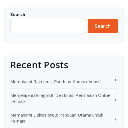
Search
Search
Recent Posts
Memahami Rajazeus: Panduan Komprehensif
Menjelajahi Bolago88: Destinasi Permainan Online
Terbaik
Memahami Deltaslot88: Panduan Utama untuk
Pemain