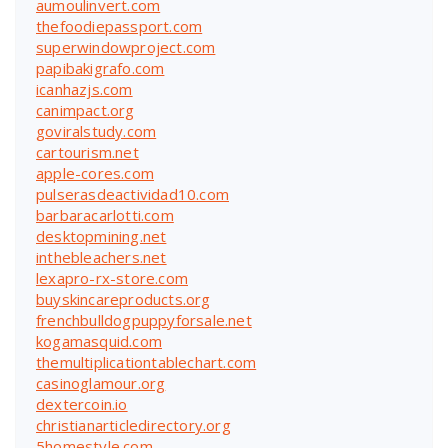
aumoulinvert.com
thefoodiepassport.com
superwindowproject.com
papibakigrafo.com
icanhazjs.com
canimpact.org
goviralstudy.com
cartourism.net
apple-cores.com
pulserasdeactividad10.com
barbaracarlotti.com
desktopmining.net
inthebleachers.net
lexapro-rx-store.com
buyskincareproducts.org
frenchbulldogpuppyforsale.net
kogamasquid.com
themultiplicationtablechart.com
casinoglamour.org
dextercoin.io
christianarticledirectory.org
5homestyle.com