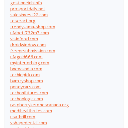
gestioneinh.info
prosportdaily.net
salesinvest22.com
teseract.org
trendy-ama-shop.com
ufabett732m7.com
visiofood.com
droidwindow.com
freeprsubmission.com
ufagold666.com
myinteriorblog.com
bnewsindia.com
techiepick.com
bamzyshop.com
pondycars.com
techonfutures.com
techoologic.com
raspberryketonescanada.org
medihealthrules.com
usathrill.com
vshapedental.com