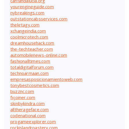
canfandalucia.org
yourengineguide.com
nybreakings.com
outstationcabsservices.com
thekrtagy.com
xchangeindia.com
coolmicrotech.com
dreamhousehack.com
the-techteacher.com
automobilenews-online.com
fashionalltimes.com
totaldigitalforum.com
technoarmaan.com
empresasposicionamientoweb.com
tonybestcosmetics.com
buzznc.com
fxjoiner.com
skinbykindra.com
alltherageface.com
codenational.com
progameexplorer.com
rockislandroastery.com