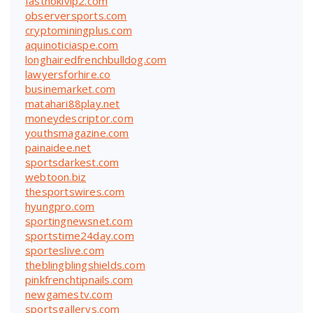
fasthokivip2.com
observersports.com
cryptominingplus.com
aquinoticiaspe.com
longhairedfrenchbulldog.com
lawyersforhire.co
businemarket.com
matahari88play.net
moneydescriptor.com
youthsmagazine.com
painaidee.net
sportsdarkest.com
webtoon.biz
thesportswires.com
hyungpro.com
sportingnewsnet.com
sportstime24day.com
sporteslive.com
theblingblingshields.com
pinkfrenchtipnails.com
newgamestv.com
sportsgallerys.com