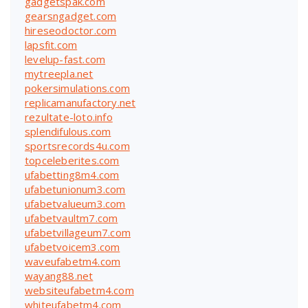
gadgetspak.com
gearsngadget.com
hireseodoctor.com
lapsfit.com
levelup-fast.com
mytreepla.net
pokersimulations.com
replicamanufactory.net
rezultate-loto.info
splendifulous.com
sportsrecords4u.com
topceleberites.com
ufabetting8m4.com
ufabetunionum3.com
ufabetvalueum3.com
ufabetvaultm7.com
ufabetvillageum7.com
ufabetvoicem3.com
waveufabetm4.com
wayang88.net
websiteufabetm4.com
whiteufabetm4.com