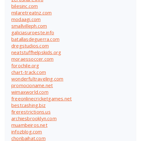
bilesinc.com
milaretreatnz.com
modaagi.com
smallvilleph.com
galiciasuroeste.info
batallasdeguerra.com
dregstudios.com
neatstuffhelpskids.org
moraessoccer.com
forochile.org
chart-track.com
wonderfultraveling.com
promocioname.net
wimaxworld.com
freeonlinecricketgames.net
bestcashing.biz
firerestrictions.us
archiesbrooklyn.com
muambeiros.net
infozblog.com
chonbaihat.com