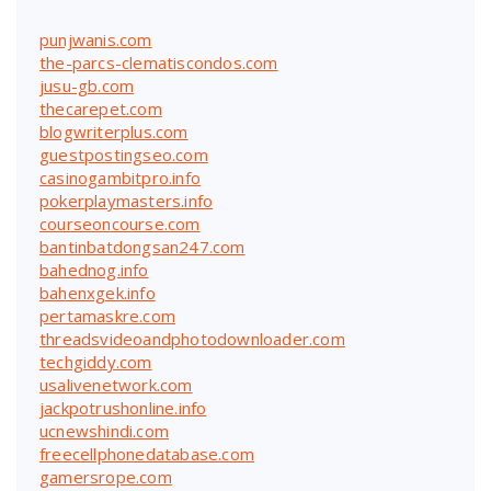
punjwanis.com
the-parcs-clematiscondos.com
jusu-gb.com
thecarepet.com
blogwriterplus.com
guestpostingseo.com
casinogambitpro.info
pokerplaymasters.info
courseoncourse.com
bantinbatdongsan247.com
bahednog.info
bahenxgek.info
pertamaskre.com
threadsvideoandphotodownloader.com
techgiddy.com
usalivenetwork.com
jackpotrushonline.info
ucnewshindi.com
freecellphonedatabase.com
gamersrope.com