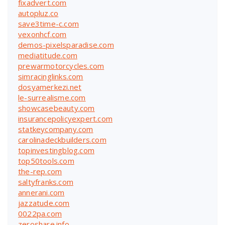
fixadvert.com
autopluz.co
save3time-c.com
vexonhcf.com
demos-pixelsparadise.com
mediatitude.com
prewarmotorcycles.com
simracinglinks.com
dosyamerkezi.net
le-surrealisme.com
showcasebeauty.com
insurancepolicyexpert.com
statkeycompany.com
carolinadeckbuilders.com
topinvestingblog.com
top50tools.com
the-rep.com
saltyfranks.com
annerani.com
jazzatude.com
0022pa.com
zeroshare.info