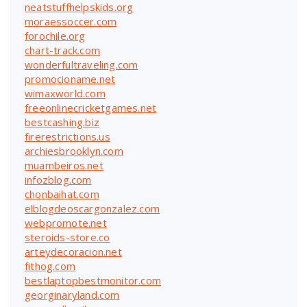
neatstuffhelpskids.org
moraessoccer.com
forochile.org
chart-track.com
wonderfultraveling.com
promocioname.net
wimaxworld.com
freeonlinecricketgames.net
bestcashing.biz
firerestrictions.us
archiesbrooklyn.com
muambeiros.net
infozblog.com
chonbaihat.com
elblogdeoscargonzalez.com
webpromote.net
steroids-store.co
arteydecoracion.net
fithog.com
bestlaptopbestmonitor.com
georginaryland.com