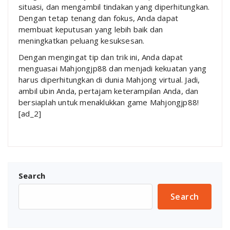
situasi, dan mengambil tindakan yang diperhitungkan.
Dengan tetap tenang dan fokus, Anda dapat
membuat keputusan yang lebih baik dan
meningkatkan peluang kesuksesan.
Dengan mengingat tip dan trik ini, Anda dapat
menguasai Mahjongjp88 dan menjadi kekuatan yang
harus diperhitungkan di dunia Mahjong virtual. Jadi,
ambil ubin Anda, pertajam keterampilan Anda, dan
bersiaplah untuk menaklukkan game Mahjongjp88!
[ad_2]
Search
Search