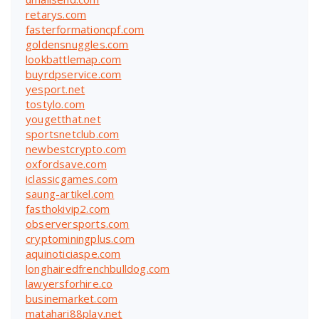
retarys.com
fasterformationcpf.com
goldensnuggles.com
lookbattlemap.com
buyrdpservice.com
yesport.net
tostylo.com
yougetthat.net
sportsnetclub.com
newbestcrypto.com
oxfordsave.com
iclassicgames.com
saung-artikel.com
fasthokivip2.com
observersports.com
cryptominingplus.com
aquinoticiaspe.com
longhairedfrenchbulldog.com
lawyersforhire.co
businemarket.com
matahari88play.net