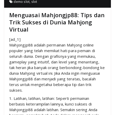
demo slot
,
slot
Menguasai Mahjongjp88: Tips dan
Trik Sukses di Dunia Mahjong
Virtual
[ad_1]
Mahjongjp88 adalah permainan Mahjong online
populer yang telah memikat hati para pemain di
seluruh dunia. Dengan grafisnya yang memukau,
gameplay yang intuitif, dan level yang menantang,
tak heran jika banyak orang berbondong-bondong ke
dunia Mahjong virtual ini. Jika Anda ingin menguasai
Mahjongjp88 dan menjadi yang teratas, bacalah
terus untuk mengetahui beberapa tip dan trik
sukses.
1. Latihan, latihan, latihan: Seperti permainan
berbasis keterampilan lainnya, kunci sukses di
Mahjongjp88 adalah latihan. Semakin sering Anda