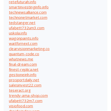
retefuturah.info
smartinvestinginfo.info
technewsalliance.com
technonetmarket.com
tedstanger.net
ufabett732um3.com
uskola.info
wagonpaints.info
waitfornext.com
clearvisionmarketing.co
quantum-code.co
whatnews.me
final-dream.com
finest-replica.net
gestioneinh.info
prosportdaily.net
salesinvest22.com
teseract.org
trendy-ama-shop.com
ufabett732m7.com
visiofood.com
droidwindow.com