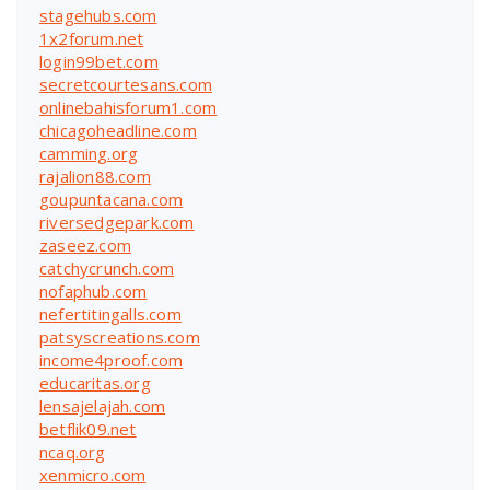
stagehubs.com
1x2forum.net
login99bet.com
secretcourtesans.com
onlinebahisforum1.com
chicagoheadline.com
camming.org
rajalion88.com
goupuntacana.com
riversedgepark.com
zaseez.com
catchycrunch.com
nofaphub.com
nefertitingalls.com
patsyscreations.com
income4proof.com
educaritas.org
lensajelajah.com
betflik09.net
ncaq.org
xenmicro.com