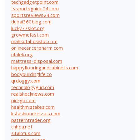
techgadgetpoint.com
tvsportsguide24.com
sportsreviews24.com
dubai360blog.com
lucky77slot.org
growmefast.com
mahkotahokislot.com
onlinecancerpharm.com
ufalek.org
mattress-disposal.com
happyflooringandcabinets.com
bodybuildinglife.co
qrdoggy.com
technologygud.com
realshocknews.com
pickgb.com
healthmistakes.com
ksfashiondresses.com
patterntrader.org
cnhpa.net
sitalotus.com
supernotes.org