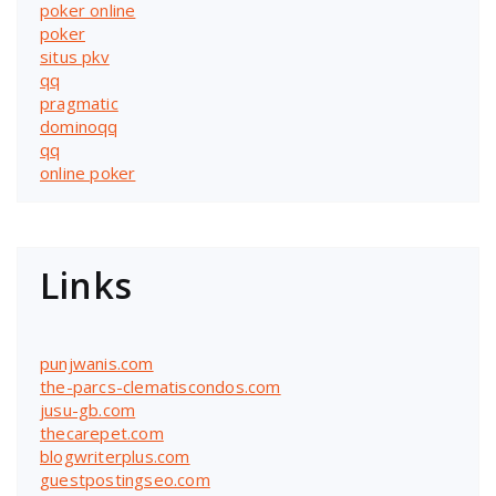
poker online
poker
situs pkv
qq
pragmatic
dominoqq
qq
online poker
Links
punjwanis.com
the-parcs-clematiscondos.com
jusu-gb.com
thecarepet.com
blogwriterplus.com
guestpostingseo.com