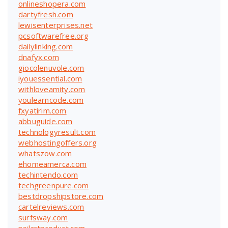
onlineshopera.com
dartyfresh.com
lewisenterprises.net
pcsoftwarefree.org
dailylinking.com
dnafyx.com
giocolenuvole.com
iyouessential.com
withloveamity.com
youlearncode.com
fxyatirim.com
abbuguide.com
technologyresult.com
webhostingoffers.org
whatszow.com
ehomeamerca.com
techintendo.com
techgreenpure.com
bestdropshipstore.com
cartelreviews.com
surfsway.com
nailartproduct.com