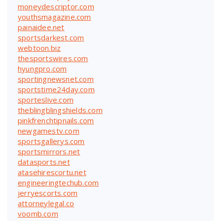
moneydescriptor.com
youthsmagazine.com
painaidee.net
sportsdarkest.com
webtoon.biz
thesportswires.com
hyungpro.com
sportingnewsnet.com
sportstime24day.com
sporteslive.com
theblingblingshields.com
pinkfrenchtipnails.com
newgamestv.com
sportsgallerys.com
sportsmirrors.net
datasports.net
atasehirescortu.net
engineeringtechub.com
jerryescorts.com
attorneylegal.co
voomb.com