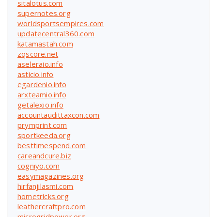
sitalotus.com
supernotes.org
worldsportsempires.com
updatecentral360.com
katamastah.com
zqscore.net
aseleraio.info
asticio.info
egardenio.info
arxteamio.info
getalexio.info
accountaudittaxcon.com
prymprint.com
sportkeeda.org
besttimespend.com
careandcure.biz
cogniyo.com
easymagazines.org
hirfanjilasmi.com
hometricks.org
leathercraftpro.com
microgridpower.org