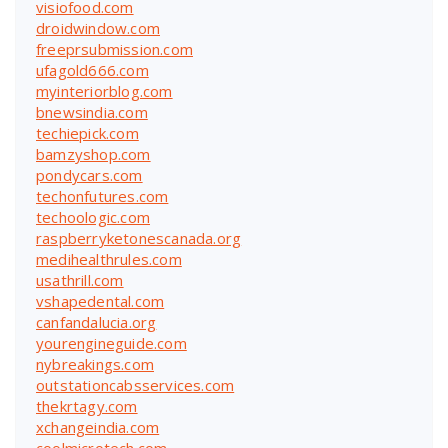
visiofood.com
droidwindow.com
freeprsubmission.com
ufagold666.com
myinteriorblog.com
bnewsindia.com
techiepick.com
bamzyshop.com
pondycars.com
techonfutures.com
techoologic.com
raspberryketonescanada.org
medihealthrules.com
usathrill.com
vshapedental.com
canfandalucia.org
yourengineguide.com
nybreakings.com
outstationcabsservices.com
thekrtagy.com
xchangeindia.com
coolmicrotech.com