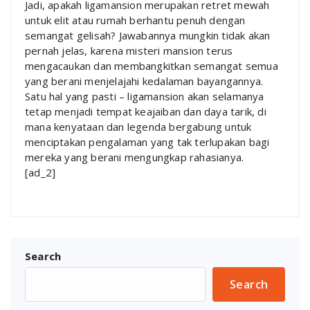
Jadi, apakah ligamansion merupakan retret mewah
untuk elit atau rumah berhantu penuh dengan
semangat gelisah? Jawabannya mungkin tidak akan
pernah jelas, karena misteri mansion terus
mengacaukan dan membangkitkan semangat semua
yang berani menjelajahi kedalaman bayangannya.
Satu hal yang pasti – ligamansion akan selamanya
tetap menjadi tempat keajaiban dan daya tarik, di
mana kenyataan dan legenda bergabung untuk
menciptakan pengalaman yang tak terlupakan bagi
mereka yang berani mengungkap rahasianya.
[ad_2]
Search
Search