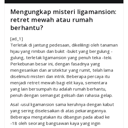
Mengungkap misteri ligamansion:
retret mewah atau rumah
berhantu?
[ad_1]
Terletak di jantung pedesaan, dikelilingi oleh tanaman
hijau yang rimbun dan bukit -bukit yang bergulung -
gulung, terletak ligamansion yang penuh teka -teki.
Perkebunan besar ini, dengan fasadnya yang
mengesankan dan arsitektur yang rumit, telah lama
diselimuti misteri dan intrik. Beberapa percaya itu
menjadi retret mewah bagi elit kaya, sementara
yang lain bersumpah itu adalah rumah berhantu,
penuh dengan semangat gelisah dan rahasia gelap.
Asal -usul ligamansion sama keruhnya dengan kabut
yang sering diselesaikan di atas pekarangannya.
Beberapa mengatakan itu dibangun pada abad ke
-18 oleh seorang bangsawan kaya yang ingin