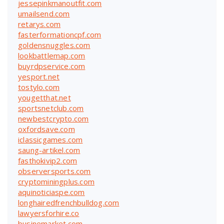
jessepinkmanoutfit.com
umailsend.com
retarys.com
fasterformationcpf.com
goldensnuggles.com
lookbattlemap.com
buyrdpservice.com
yesport.net
tostylo.com
yougetthat.net
sportsnetclub.com
newbestcrypto.com
oxfordsave.com
iclassicgames.com
saung-artikel.com
fasthokivip2.com
observersports.com
cryptominingplus.com
aquinoticiaspe.com
longhairedfrenchbulldog.com
lawyersforhire.co
businemarket.com