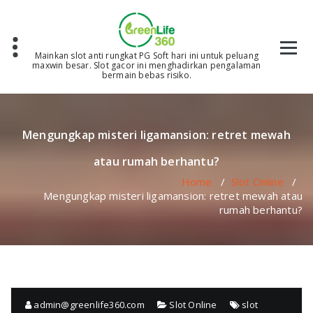
Skip
to
content
Mainkan slot anti rungkat PG Soft hari ini untuk peluang
maxwin besar. Slot gacor ini menghadirkan pengalaman
bermain bebas risiko.
Mengungkap misteri ligamansion: retret mewah
atau rumah berhantu?
Home
/
Slot Online
/
Mengungkap misteri ligamansion: retret mewah atau
rumah berhantu?
admin@greenlife360.com
Slot Online
slot