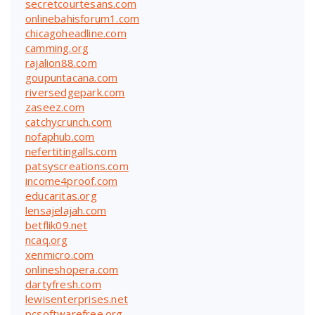
secretcourtesans.com
onlinebahisforum1.com
chicagoheadline.com
camming.org
rajalion88.com
goupuntacana.com
riversedgepark.com
zaseez.com
catchycrunch.com
nofaphub.com
nefertitingalls.com
patsyscreations.com
income4proof.com
educaritas.org
lensajelajah.com
betflik09.net
ncaq.org
xenmicro.com
onlineshopera.com
dartyfresh.com
lewisenterprises.net
pcsoftwarefree.org