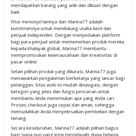
mendapatkan barang yang unik dan dibuat dengan
baik.
Fitur menonjol lainnya dari Marina77 adalah
komitmennya untuk mendukung usaha kecil dan
penjual independen. Dengan menyediakan platform
bagi para penjual untuk memamerkan produk mereka
kepada khalayak global, Marina77 membantu
mempromosikan kewirausahaan dan kreativitas di
pasar online.
Selain pilihan produk yang dikurasi, Marina77 juga
menawarkan pengalaman berbelanja yang lancar bagi
pelanggan. Situs web ini mudah dinavigasi, dengan
kategori yang jelas dan fungsi pencarian untuk
membantu Anda menemukan apa yang Anda cari.
Proses checkout juga cepat dan aman, sehingga
memudahkan Anda menyelesaikan pembelian dengan
tenang.
Secara keseluruhan, Marina77 adalah pilihan bagus
bagi siapa pun yang ingin menjelajahi dunia belanja