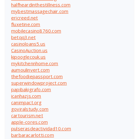
halfheardinthestillness.com
mybestmassagechair.com
ericreed.net
fluxetine.com
mobilecasino8760.com
betqq3.net
casinoloans5.us
CasinoAuction.us
kipooglecouk.us
mykitchennhome.com
aumoulinvert.com
thefoodiepassport.com
superwindowproject.com
papibakigrafo.com
icanhazjs.com
canimpact.org
goviralstudy.com
cartourism.net
apple-cores.com
pulserasdeactividad10.com
barbaracarlotti.com