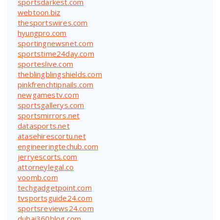
sportsdarkest.com
webtoon.biz
thesportswires.com
hyungpro.com
sportingnewsnet.com
sportstime24day.com
sporteslive.com
theblingblingshields.com
pinkfrenchtipnails.com
newgamestv.com
sportsgallerys.com
sportsmirrors.net
datasports.net
atasehirescortu.net
engineeringtechub.com
jerryescorts.com
attorneylegal.co
voomb.com
techgadgetpoint.com
tvsportsguide24.com
sportsreviews24.com
dubai360blog.com