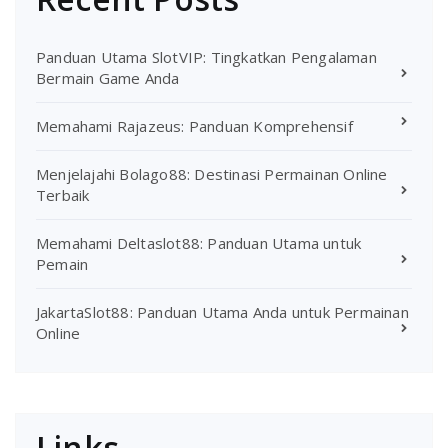
Panduan Utama SlotVIP: Tingkatkan Pengalaman
Bermain Game Anda
Memahami Rajazeus: Panduan Komprehensif
Menjelajahi Bolago88: Destinasi Permainan Online
Terbaik
Memahami Deltaslot88: Panduan Utama untuk
Pemain
JakartaSlot88: Panduan Utama Anda untuk Permainan
Online
Links