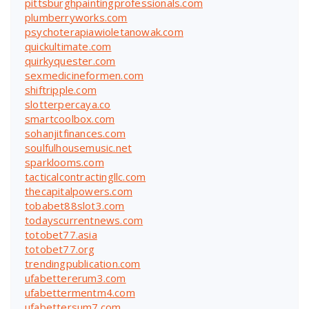
pittsburghpaintingprofessionals.com
plumberryworks.com
psychoterapiawioletanowak.com
quickultimate.com
quirkyquester.com
sexmedicineformen.com
shiftripple.com
slotterpercaya.co
smartcoolbox.com
sohanjitfinances.com
soulfulhousemusic.net
sparklooms.com
tacticalcontractingllc.com
thecapitalpowers.com
tobabet88slot3.com
todayscurrentnews.com
totobet77.asia
totobet77.org
trendingpublication.com
ufabettererum3.com
ufabettermentm4.com
ufabettersum7.com