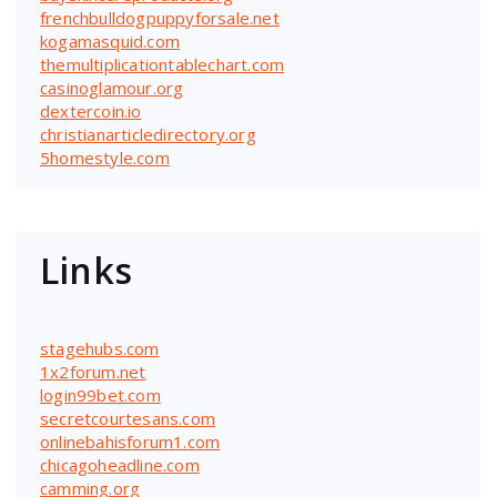
frenchbulldogpuppyforsale.net
kogamasquid.com
themultiplicationtablechart.com
casinoglamour.org
dextercoin.io
christianarticledirectory.org
5homestyle.com
Links
stagehubs.com
1x2forum.net
login99bet.com
secretcourtesans.com
onlinebahisforum1.com
chicagoheadline.com
camming.org