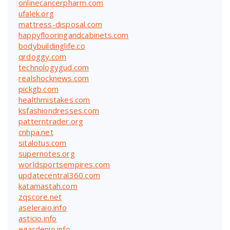
onlinecancerpharm.com
ufalek.org
mattress-disposal.com
happyflooringandcabinets.com
bodybuildinglife.co
qrdoggy.com
technologygud.com
realshocknews.com
pickgb.com
healthmistakes.com
ksfashiondresses.com
patterntrader.org
cnhpa.net
sitalotus.com
supernotes.org
worldsportsempires.com
updatecentral360.com
katamastah.com
zqscore.net
aseleraio.info
asticio.info
egardenio.info