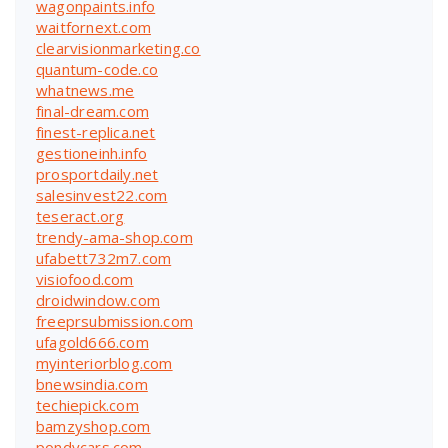
wagonpaints.info
waitfornext.com
clearvisionmarketing.co
quantum-code.co
whatnews.me
final-dream.com
finest-replica.net
gestioneinh.info
prosportdaily.net
salesinvest22.com
teseract.org
trendy-ama-shop.com
ufabett732m7.com
visiofood.com
droidwindow.com
freeprsubmission.com
ufagold666.com
myinteriorblog.com
bnewsindia.com
techiepick.com
bamzyshop.com
pondycars.com