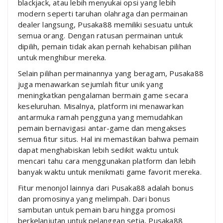
blackjack, atau lebih menyukai opsi yang lebih
modern seperti taruhan olahraga dan permainan
dealer langsung, Pusaka88 memiliki sesuatu untuk
semua orang. Dengan ratusan permainan untuk
dipilih, pemain tidak akan pernah kehabisan pilihan
untuk menghibur mereka.
Selain pilihan permainannya yang beragam, Pusaka88
juga menawarkan sejumlah fitur unik yang
meningkatkan pengalaman bermain game secara
keseluruhan. Misalnya, platform ini menawarkan
antarmuka ramah pengguna yang memudahkan
pemain bernavigasi antar-game dan mengakses
semua fitur situs. Hal ini memastikan bahwa pemain
dapat menghabiskan lebih sedikit waktu untuk
mencari tahu cara menggunakan platform dan lebih
banyak waktu untuk menikmati game favorit mereka.
Fitur menonjol lainnya dari Pusaka88 adalah bonus
dan promosinya yang melimpah. Dari bonus
sambutan untuk pemain baru hingga promosi
berkelanjutan untuk pelanggan setia, Pusaka88