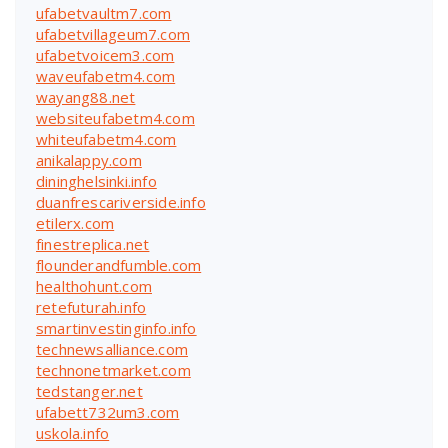
ufabetvaultm7.com
ufabetvillageum7.com
ufabetvoicem3.com
waveufabetm4.com
wayang88.net
websiteufabetm4.com
whiteufabetm4.com
anikalappy.com
dininghelsinki.info
duanfrescariverside.info
etilerx.com
finestreplica.net
flounderandfumble.com
healthohunt.com
retefuturah.info
smartinvestinginfo.info
technewsalliance.com
technonetmarket.com
tedstanger.net
ufabett732um3.com
uskola.info