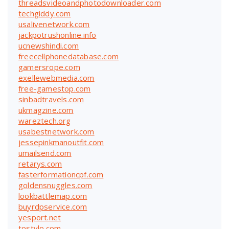
threadsvideoandphotodownloader.com
techgiddy.com
usalivenetwork.com
jackpotrushonline.info
ucnewshindi.com
freecellphonedatabase.com
gamersrope.com
exellewebmedia.com
free-gamestop.com
sinbadtravels.com
ukmagzine.com
wareztech.org
usabestnetwork.com
jessepinkmanoutfit.com
umailsend.com
retarys.com
fasterformationcpf.com
goldensnuggles.com
lookbattlemap.com
buyrdpservice.com
yesport.net
tostylo.com