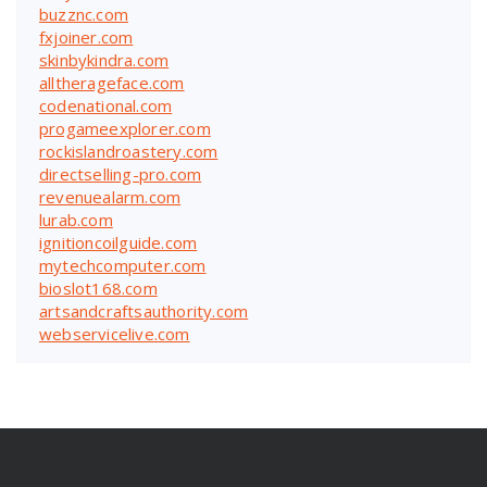
buzznc.com
fxjoiner.com
skinbykindra.com
alltherageface.com
codenational.com
progameexplorer.com
rockislandroastery.com
directselling-pro.com
revenuealarm.com
lurab.com
ignitioncoilguide.com
mytechcomputer.com
bioslot168.com
artsandcraftsauthority.com
webservicelive.com