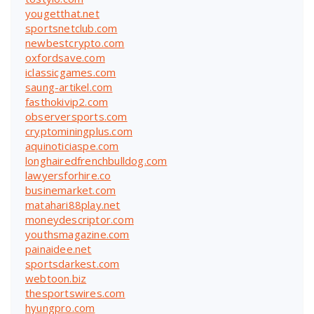
yougetthat.net
sportsnetclub.com
newbestcrypto.com
oxfordsave.com
iclassicgames.com
saung-artikel.com
fasthokivip2.com
observersports.com
cryptominingplus.com
aquinoticiaspe.com
longhairedfrenchbulldog.com
lawyersforhire.co
businemarket.com
matahari88play.net
moneydescriptor.com
youthsmagazine.com
painaidee.net
sportsdarkest.com
webtoon.biz
thesportswires.com
hyungpro.com