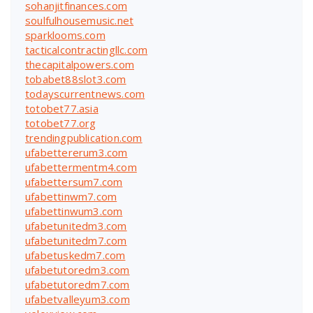
sohanjitfinances.com
soulfulhousemusic.net
sparklooms.com
tacticalcontractingllc.com
thecapitalpowers.com
tobabet88slot3.com
todayscurrentnews.com
totobet77.asia
totobet77.org
trendingpublication.com
ufabettererum3.com
ufabettermentm4.com
ufabettersum7.com
ufabettinwm7.com
ufabettinwum3.com
ufabetunitedm3.com
ufabetunitedm7.com
ufabetuskedm7.com
ufabetutoredm3.com
ufabetutoredm7.com
ufabetvalleyum3.com