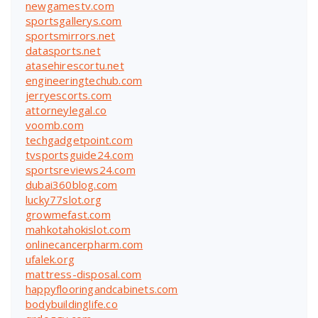
newgamestv.com
sportsgallerys.com
sportsmirrors.net
datasports.net
atasehirescortu.net
engineeringtechub.com
jerryescorts.com
attorneylegal.co
voomb.com
techgadgetpoint.com
tvsportsguide24.com
sportsreviews24.com
dubai360blog.com
lucky77slot.org
growmefast.com
mahkotahokislot.com
onlinecancerpharm.com
ufalek.org
mattress-disposal.com
happyflooringandcabinets.com
bodybuildinglife.co