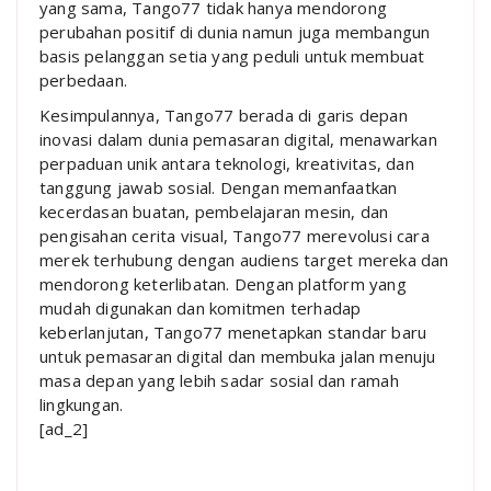
yang sama, Tango77 tidak hanya mendorong
perubahan positif di dunia namun juga membangun
basis pelanggan setia yang peduli untuk membuat
perbedaan.
Kesimpulannya, Tango77 berada di garis depan
inovasi dalam dunia pemasaran digital, menawarkan
perpaduan unik antara teknologi, kreativitas, dan
tanggung jawab sosial. Dengan memanfaatkan
kecerdasan buatan, pembelajaran mesin, dan
pengisahan cerita visual, Tango77 merevolusi cara
merek terhubung dengan audiens target mereka dan
mendorong keterlibatan. Dengan platform yang
mudah digunakan dan komitmen terhadap
keberlanjutan, Tango77 menetapkan standar baru
untuk pemasaran digital dan membuka jalan menuju
masa depan yang lebih sadar sosial dan ramah
lingkungan.
[ad_2]