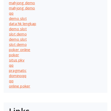
mahjong demo
mahjong demo
qq
demo slot
data hk lengkap
demo slot
slot demo
demo slot
slot demo
poker online
poker
situs pkv
qq
pragmatic
dominoqq
qq
online poker