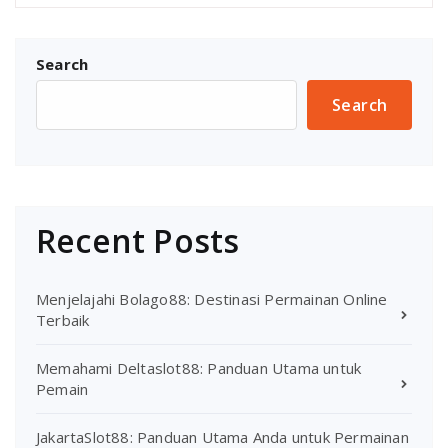
Search
Search
Recent Posts
Menjelajahi Bolago88: Destinasi Permainan Online
Terbaik
Memahami Deltaslot88: Panduan Utama untuk
Pemain
JakartaSlot88: Panduan Utama Anda untuk Permainan