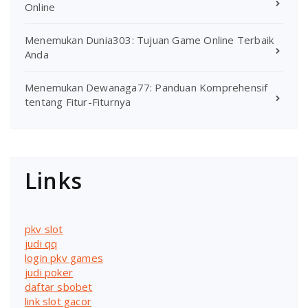
Online
Menemukan Dunia303: Tujuan Game Online Terbaik
Anda
Menemukan Dewanaga77: Panduan Komprehensif
tentang Fitur-Fiturnya
Links
pkv slot
judi qq
login pkv games
judi poker
daftar sbobet
link slot gacor