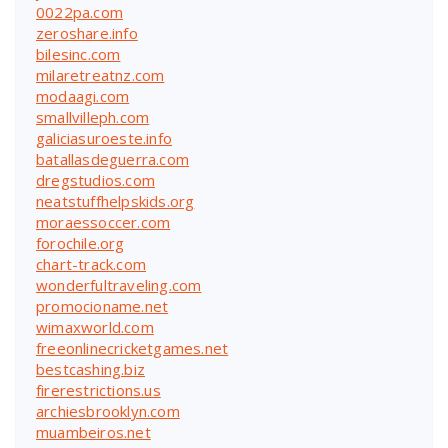
0022pa.com
zeroshare.info
bilesinc.com
milaretreatnz.com
modaagi.com
smallvilleph.com
galiciasuroeste.info
batallasdeguerra.com
dregstudios.com
neatstuffhelpskids.org
moraessoccer.com
forochile.org
chart-track.com
wonderfultraveling.com
promocioname.net
wimaxworld.com
freeonlinecricketgames.net
bestcashing.biz
firerestrictions.us
archiesbrooklyn.com
muambeiros.net