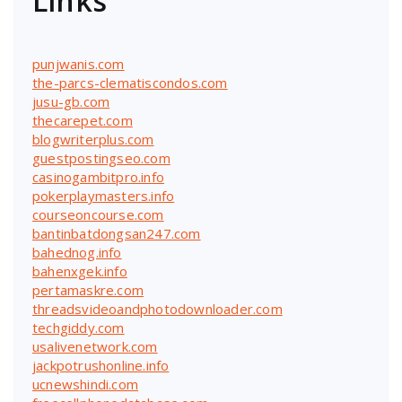
Links
punjwanis.com
the-parcs-clematiscondos.com
jusu-gb.com
thecarepet.com
blogwriterplus.com
guestpostingseo.com
casinogambitpro.info
pokerplaymasters.info
courseoncourse.com
bantinbatdongsan247.com
bahednog.info
bahenxgek.info
pertamaskre.com
threadsvideoandphotodownloader.com
techgiddy.com
usalivenetwork.com
jackpotrushonline.info
ucnewshindi.com