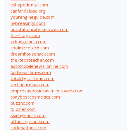
vshapedental.com
canfandalucia.org
yourengineguide.com
nybreakings.com
outstationcabsservices.com
thekrtagy.com
xchangeindia.com
coolmicrotech.com
dreamhousehack.com
the-techteacher.com
automobilenews-online.com
fashionalltimes.com
totaldigitalforum.com
technoarmaan.com
empresasposicionamientoweb.com
tonybestcosmetics.com
buzznc.com
fxjoiner.com
skinbykindra.com
alltherageface.com
codenational.com