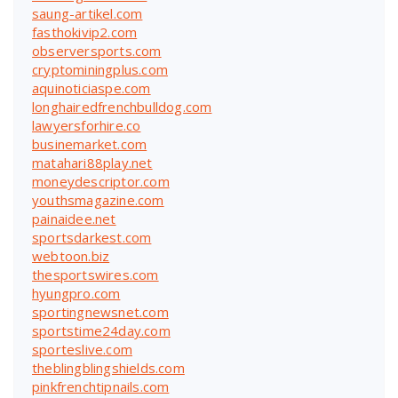
saung-artikel.com
fasthokivip2.com
observersports.com
cryptominingplus.com
aquinoticiaspe.com
longhairedfrenchbulldog.com
lawyersforhire.co
businemarket.com
matahari88play.net
moneydescriptor.com
youthsmagazine.com
painaidee.net
sportsdarkest.com
webtoon.biz
thesportswires.com
hyungpro.com
sportingnewsnet.com
sportstime24day.com
sporteslive.com
theblingblingshields.com
pinkfrenchtipnails.com