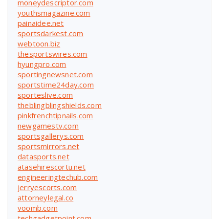
moneydescriptor.com
youthsmagazine.com
painaidee.net
sportsdarkest.com
webtoon.biz
thesportswires.com
hyungpro.com
sportingnewsnet.com
sportstime24day.com
sporteslive.com
theblingblingshields.com
pinkfrenchtipnails.com
newgamestv.com
sportsgallerys.com
sportsmirrors.net
datasports.net
atasehirescortu.net
engineeringtechub.com
jerryescorts.com
attorneylegal.co
voomb.com
techgadgetpoint.com