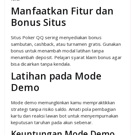
Manfaatkan Fitur dan
Bonus Situs
Situs Poker QQ sering menyediakan bonus
sambutan, cashback, atau turnamen gratis. Gunakan
bonus untuk menambah modal latihan tanpa
menambah deposit. Pelajari syarat klaim bonus agar
bisa dicairkan tanpa kendala.
Latihan pada Mode
Demo
Mode demo memungkinkan kamu mempraktikkan
strategi tanpa risiko saldo. Amati pola pembagian
kartu dan reaksi lawan bot untuk menyempurnakan
keputusan taruhan pada akun sebenar.
Keuntungan Mode Demo