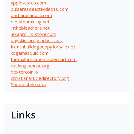
apple-cores.com
pulserasdeactividad10.com
barbaracarlotti.com
desktopmining.net
inthebleachers.net
lexapro-rx-store.com
buyskincareproducts.org
frenchbulldogpuppyforsale.net
kogamasquid.com
themultiplicationtablechart.com
casinoglamour.org
dextercoin.io
christianarticledirectory.org
5homestyle.com
Links