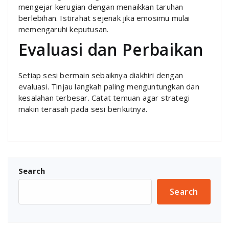
mengejar kerugian dengan menaikkan taruhan
berlebihan. Istirahat sejenak jika emosimu mulai
memengaruhi keputusan.
Evaluasi dan Perbaikan
Setiap sesi bermain sebaiknya diakhiri dengan
evaluasi. Tinjau langkah paling menguntungkan dan
kesalahan terbesar. Catat temuan agar strategi
makin terasah pada sesi berikutnya.
Search
Search