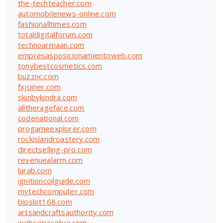
the-techteacher.com
automobilenews-online.com
fashionalltimes.com
totaldigitalforum.com
technoarmaan.com
empresasposicionamientoweb.com
tonybestcosmetics.com
buzznc.com
fxjoiner.com
skinbykindra.com
alltherageface.com
codenational.com
progameexplorer.com
rockislandroastery.com
directselling-pro.com
revenuealarm.com
lurab.com
ignitioncoilguide.com
mytechcomputer.com
bioslot168.com
artsandcraftsauthority.com
webservicelive.com