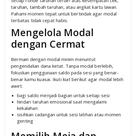
Setiap ronde taruhan terdiri atas kesempatan cek,
taruhan, tambah taruhan, atau angkat kartu lawan.
Pahami momen tepat untuk bertindak agar modal
terbatas tidak cepat habis.
Mengelola Modal
dengan Cermat
Bermain dengan modal minim menuntut
pengendalian dana ketat. Tanpa modal berlebih,
fokuskan penggunaan saldo pada sesi yang benar-
benar kamu kuasai. Ikuti kiat berikut agar modal lebih
awet:
bagi saldo menjadi bagian untuk setiap sesi
hindari taruhan emosional saat mengalami
kekalahan
sisihkan cadangan untuk sesi latihan atau momen
genting
Memilih Meja dan