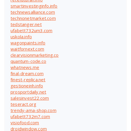
smartinvestinginfo.info
technewsalliance.com
technonetmarket.com
tedstanger.net
ufabett732um3.com
uskola.info
wagonpaints.info
waitfornext.com
clearvisionmarketing.co
quantum-code.co
whatnews.me
final-dream.com
finest-replica.net
gestioneinh.info
prosportdaily.net
salesinvest22.com
teseract.org
trendy-ama-shop.com
ufabett732m7.com
visiofood.com
droidwindow.com