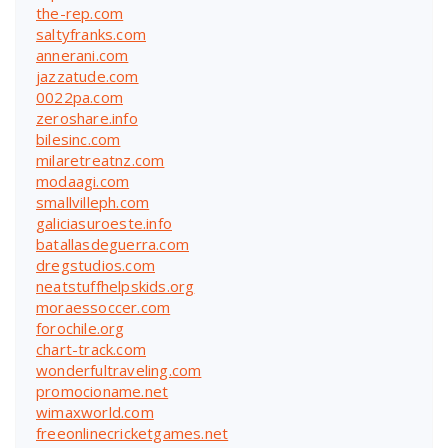
the-rep.com
saltyfranks.com
annerani.com
jazzatude.com
0022pa.com
zeroshare.info
bilesinc.com
milaretreatnz.com
modaagi.com
smallvilleph.com
galiciasuroeste.info
batallasdeguerra.com
dregstudios.com
neatstuffhelpskids.org
moraessoccer.com
forochile.org
chart-track.com
wonderfultraveling.com
promocioname.net
wimaxworld.com
freeonlinecricketgames.net