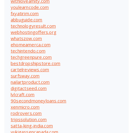
withloveamity.com
youlearncode.com
fxyatirim.com
abbuguide.com
technologyresult.com
webhostingoffers.org
whatszow.com
ehomeamerca.com
techintendo.com
techgreenpure.com
bestdropshipstore.com
cartelreviews.com
surfsway.com
nailartproduct.com
digitactseed.com
lvlcraft.com
90secondmoneyloans.com
xenmicro.com
rodrovers.com
tripssolution.com
satta-king-india.com
yukigassencanada.com