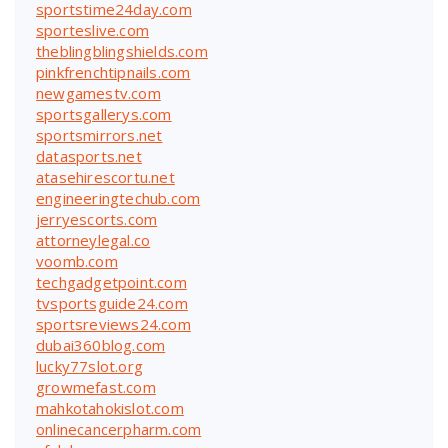
sportstime24day.com
sporteslive.com
theblingblingshields.com
pinkfrenchtipnails.com
newgamestv.com
sportsgallerys.com
sportsmirrors.net
datasports.net
atasehirescortu.net
engineeringtechub.com
jerryescorts.com
attorneylegal.co
voomb.com
techgadgetpoint.com
tvsportsguide24.com
sportsreviews24.com
dubai360blog.com
lucky77slot.org
growmefast.com
mahkotahokislot.com
onlinecancerpharm.com