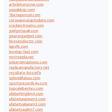
articlehorizone.com
yuqqbbzp.com
7betagents6.com
coronavirusuptodate.com
crackinstreams.com
gadgetspak.com
gearsngadget.com
hireseodoctor.com
lapsfit.com
levelup-fast.com
mytreepla.net
pokersimulations.com
replicamanufactory.net
rezultate-loto.info
splendifulous.com
sportsrecords4u.com
topceleberites.com
ufabetting8m4.com
ufabetunionum3.com
ufabetvalueum3.com
ufabetvaultm7.com