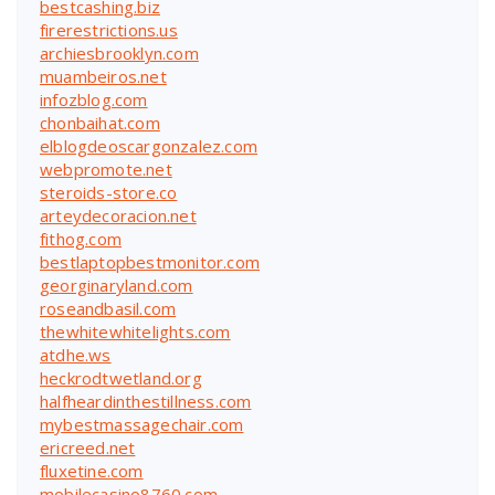
bestcashing.biz
firerestrictions.us
archiesbrooklyn.com
muambeiros.net
infozblog.com
chonbaihat.com
elblogdeoscargonzalez.com
webpromote.net
steroids-store.co
arteydecoracion.net
fithog.com
bestlaptopbestmonitor.com
georginaryland.com
roseandbasil.com
thewhitewhitelights.com
atdhe.ws
heckrodtwetland.org
halfheardinthestillness.com
mybestmassagechair.com
ericreed.net
fluxetine.com
mobilecasino8760.com