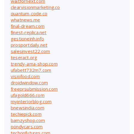
waitfornext.com
clearvisionmarketing.co
quantum-code.co
whatnews.me
final-dream.com
finest-replica.net
gestioneinh.info
prosportdaily.net
salesinvest22.com
teseract.org
trendy-ama-shop.com
ufabett732m7.com
visiofood.com
droidwindow.com
freeprsubmission.com
ufagold666.com
myinteriorblog.com
bnewsindia.com
techiepick.com
bamzyshop.com
pondycars.com
techonfutures.com