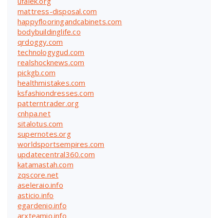
ufalek.org
mattress-disposal.com
happyflooringandcabinets.com
bodybuildinglife.co
qrdoggy.com
technologygud.com
realshocknews.com
pickgb.com
healthmistakes.com
ksfashiondresses.com
patterntrader.org
cnhpa.net
sitalotus.com
supernotes.org
worldsportsempires.com
updatecentral360.com
katamastah.com
zqscore.net
aseleraio.info
asticio.info
egardenio.info
arxteamio.info