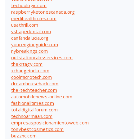
techoologic.com
raspberryketonescanada.org
medihealthrules.com
usathrill.com
vshapedental.com
canfandalucia.org
yourengineguide.com
nybreakings.com
outstationcabsservices.com
thekrtagy.com
xchangeindia.com
coolmicrotech.com
dreamhousehack.com
the-techteacher.com
automobilenews-online.com
fashionalltimes.com
totaldigitalforum.com
technoarmaan.com
empresasposicionamientoweb.com
tonybestcosmetics.com
buzznc.com