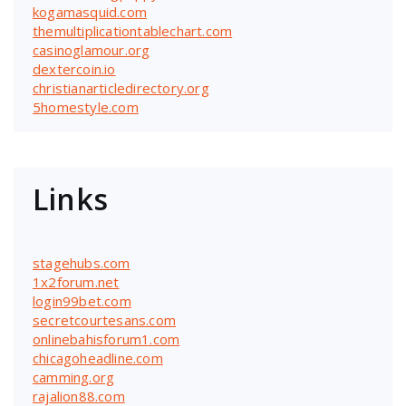
kogamasquid.com
themultiplicationtablechart.com
casinoglamour.org
dextercoin.io
christianarticledirectory.org
5homestyle.com
Links
stagehubs.com
1x2forum.net
login99bet.com
secretcourtesans.com
onlinebahisforum1.com
chicagoheadline.com
camming.org
rajalion88.com