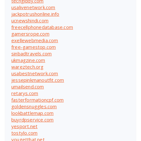
techgiddy.com
usalivenetwork.com
jackpotrushonline.info
ucnewshindi.com
freecellphonedatabase.com
gamersrope.com
exellewebmedia.com
free-gamestop.com
sinbadtravels.com
ukmagzine.com
wareztech.org
usabestnetwork.com
jessepinkmanoutfit.com
umailsend.com
retarys.com
fasterformationcpf.com
goldensnuggles.com
lookbattlemap.com
buyrdpservice.com
yesport.net
tostylo.com
yougetthat.net