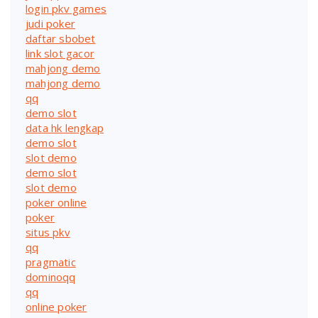
login pkv games
judi poker
daftar sbobet
link slot gacor
mahjong demo
mahjong demo
qq
demo slot
data hk lengkap
demo slot
slot demo
demo slot
slot demo
poker online
poker
situs pkv
qq
pragmatic
dominoqq
qq
online poker