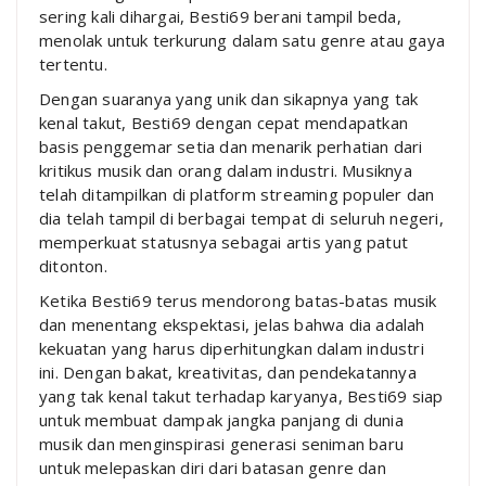
sering kali dihargai, Besti69 berani tampil beda,
menolak untuk terkurung dalam satu genre atau gaya
tertentu.
Dengan suaranya yang unik dan sikapnya yang tak
kenal takut, Besti69 dengan cepat mendapatkan
basis penggemar setia dan menarik perhatian dari
kritikus musik dan orang dalam industri. Musiknya
telah ditampilkan di platform streaming populer dan
dia telah tampil di berbagai tempat di seluruh negeri,
memperkuat statusnya sebagai artis yang patut
ditonton.
Ketika Besti69 terus mendorong batas-batas musik
dan menentang ekspektasi, jelas bahwa dia adalah
kekuatan yang harus diperhitungkan dalam industri
ini. Dengan bakat, kreativitas, dan pendekatannya
yang tak kenal takut terhadap karyanya, Besti69 siap
untuk membuat dampak jangka panjang di dunia
musik dan menginspirasi generasi seniman baru
untuk melepaskan diri dari batasan genre dan