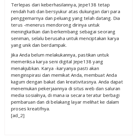
Terlepas dari keberhasilannya, Jepe138 tetap
rendah hati dan bersyukur atas dukungan dari para
penggemarnya dan peluang yang telah datang. Dia
terus -menerus mendorong dirinya untuk
meningkatkan dan berkembang sebagai seorang
seniman, selalu berusaha untuk menciptakan karya
yang unik dan berdampak.
Jika Anda belum melakukannya, pastikan untuk
memeriksa karya seni digital Jepe138 yang
menakjubkan. Karya -karyanya pasti akan
menginspirasi dan memikat Anda, membuat Anda
kagum dengan bakat dan kreativitasnya. Anda dapat
menemukan pekerjaannya di situs web dan saluran
media sosialnya, di mana ia secara teratur berbagi
pembaruan dan di belakang layar melihat ke dalam
proses kreatifnya.
[ad_2]