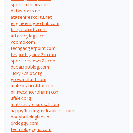
sportsmirrors.net
datasports.net
atasehirescortu.net
engineeringtechub.com
jerryescorts.com
attorneylegal.co
voomb.com
techgadgetpoint.com
tvsportsguide24.com
sportsreviews24.com
dubai360blog.com
lucky77slot.org
growmefast.com
mahkotahokislot.com
onlinecancerpharm.com
ufalek.org
mattress-disposal.com
happyflooringandcabinets.com
bodybuildinglife.co
qrdoggy.com
technologygud.com