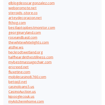
elblogdeoscargonzalez.com
webpromote.net
steroids-store.co
arteydecoracion.net
fithog.com
bestlaptopbestmonitor.com
georginaryland.com
roseandbasil.com
thewhitewhitelights.com
atdhe.ws
heckrodtwetland.org
halfheardinthestillness.com
mybestmassagechair.com
ericreed.net
fluxetine.com
mobilecasino8760.com
betqq3.net
casinoloans5.us
CasinoAuction.us
kipooglecouk.us
mykitchennhome.com