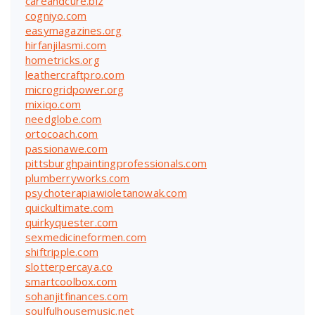
careandcure.biz
cogniyo.com
easymagazines.org
hirfanjilasmi.com
hometricks.org
leathercraftpro.com
microgridpower.org
mixiqo.com
needglobe.com
ortocoach.com
passionawe.com
pittsburghpaintingprofessionals.com
plumberryworks.com
psychoterapiawioletanowak.com
quickultimate.com
quirkyquester.com
sexmedicineformen.com
shiftripple.com
slotterpercaya.co
smartcoolbox.com
sohanjitfinances.com
soulfulhousemusic.net