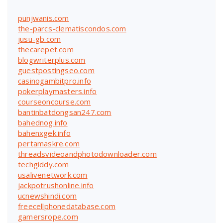
punjwanis.com
the-parcs-clematiscondos.com
jusu-gb.com
thecarepet.com
blogwriterplus.com
guestpostingseo.com
casinogambitpro.info
pokerplaymasters.info
courseoncourse.com
bantinbatdongsan247.com
bahednog.info
bahenxgek.info
pertamaskre.com
threadsvideoandphotodownloader.com
techgiddy.com
usalivenetwork.com
jackpotrushonline.info
ucnewshindi.com
freecellphonedatabase.com
gamersrope.com