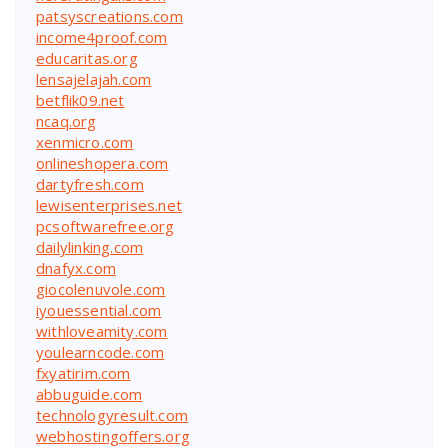
patsyscreations.com
income4proof.com
educaritas.org
lensajelajah.com
betflik09.net
ncaq.org
xenmicro.com
onlineshopera.com
dartyfresh.com
lewisenterprises.net
pcsoftwarefree.org
dailylinking.com
dnafyx.com
giocolenuvole.com
iyouessential.com
withloveamity.com
youlearncode.com
fxyatirim.com
abbuguide.com
technologyresult.com
webhostingoffers.org