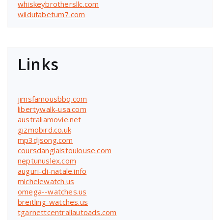
whiskeybrothersllc.com
wildufabetum7.com
Links
jimsfamousbbq.com
libertywalk-usa.com
australiamovie.net
gizmobird.co.uk
mp3djsong.com
coursdanglaistoulouse.com
neptunuslex.com
auguri-di-natale.info
michelewatch.us
omega--watches.us
breitling-watches.us
tgarnettcentrallautoads.com