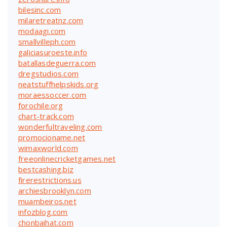
bilesinc.com
milaretreatnz.com
modaagi.com
smallvilleph.com
galiciasuroeste.info
batallasdeguerra.com
dregstudios.com
neatstuffhelpskids.org
moraessoccer.com
forochile.org
chart-track.com
wonderfultraveling.com
promocioname.net
wimaxworld.com
freeonlinecricketgames.net
bestcashing.biz
firerestrictions.us
archiesbrooklyn.com
muambeiros.net
infozblog.com
chonbaihat.com