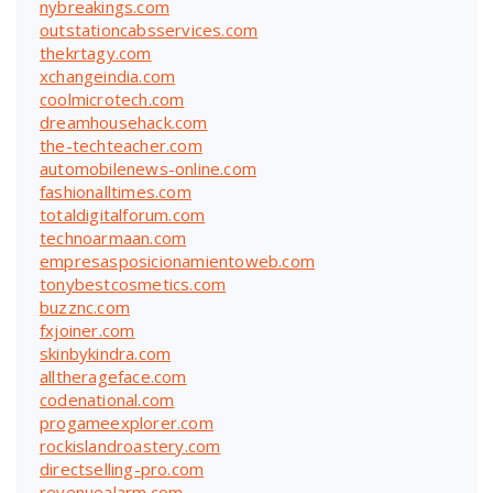
nybreakings.com
outstationcabsservices.com
thekrtagy.com
xchangeindia.com
coolmicrotech.com
dreamhousehack.com
the-techteacher.com
automobilenews-online.com
fashionalltimes.com
totaldigitalforum.com
technoarmaan.com
empresasposicionamientoweb.com
tonybestcosmetics.com
buzznc.com
fxjoiner.com
skinbykindra.com
alltherageface.com
codenational.com
progameexplorer.com
rockislandroastery.com
directselling-pro.com
revenuealarm.com