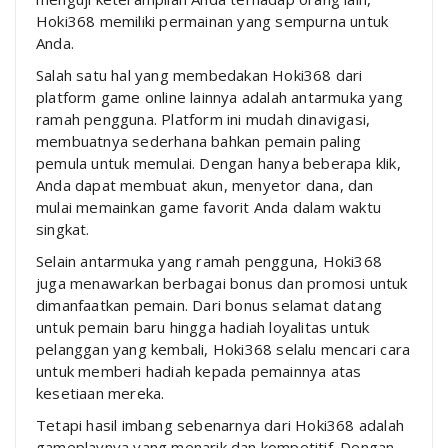
Hoki368 memiliki permainan yang sempurna untuk
Anda.
Salah satu hal yang membedakan Hoki368 dari
platform game online lainnya adalah antarmuka yang
ramah pengguna. Platform ini mudah dinavigasi,
membuatnya sederhana bahkan pemain paling
pemula untuk memulai. Dengan hanya beberapa klik,
Anda dapat membuat akun, menyetor dana, dan
mulai memainkan game favorit Anda dalam waktu
singkat.
Selain antarmuka yang ramah pengguna, Hoki368
juga menawarkan berbagai bonus dan promosi untuk
dimanfaatkan pemain. Dari bonus selamat datang
untuk pemain baru hingga hadiah loyalitas untuk
pelanggan yang kembali, Hoki368 selalu mencari cara
untuk memberi hadiah kepada pemainnya atas
kesetiaan mereka.
Tetapi hasil imbang sebenarnya dari Hoki368 adalah
gameplaynya yang menarik dan kompetitif. Dengan