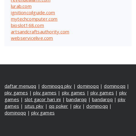
lurab.com
ignitioncoilguide.com
mytechcomputer.com
bioslot168.com
artsandcraftsauthority.com
webservicelive.com
daftar menuqq
|
dominoqq pkv
|
dominoqq
|
dominoqq
|
pkv games
|
pkv games
|
pkv games
|
pkv games
|
pkv
games
|
slot gacor hari ini
|
bandarqq
|
bandarqq
|
pkv
games
|
situs pkv
|
qq poker
|
pkv
|
dominoqq
|
dominoqq
|
pkv games