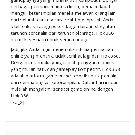
berbagai permainan untuk dipilih, pemain dapat
menguji keterampilan mereka melawan orang lain
dari seluruh dunia secara real-time. Apakah Anda
lebih suka strategi poker, kegembiraan slot, atau
taruhan adrenalin dari taruhan olahraga, Hoki368
memiliki sesuatu untuk semua orang.
Jadi, jika Anda ingin menemukan dunia permainan
online yang menarik, tidak terlihat lagi dari Hoki368.
Dengan antarmuka yang ramah pengguna, bonus
yang murah hati, dan gameplay kompetitif, Hoki368
adalah platform game online terbaik untuk pemain
dari semua tingkat keterampilan. Daftar hari ini dan
mulailah mengalami sensasi game online dengan
Hoki368.
[ad_2]