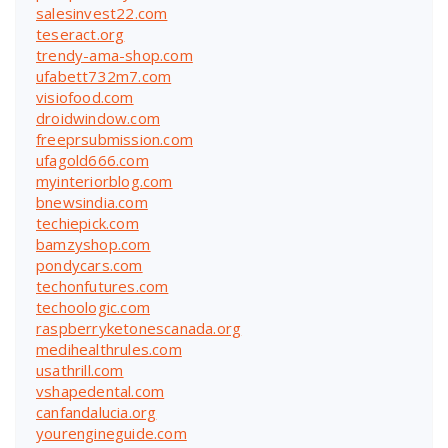
salesinvest22.com
teseract.org
trendy-ama-shop.com
ufabett732m7.com
visiofood.com
droidwindow.com
freeprsubmission.com
ufagold666.com
myinteriorblog.com
bnewsindia.com
techiepick.com
bamzyshop.com
pondycars.com
techonfutures.com
techoologic.com
raspberryketonescanada.org
medihealthrules.com
usathrill.com
vshapedental.com
canfandalucia.org
yourengineguide.com