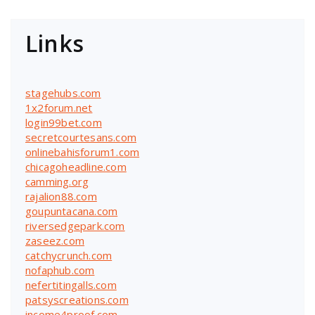
Links
stagehubs.com
1x2forum.net
login99bet.com
secretcourtesans.com
onlinebahisforum1.com
chicagoheadline.com
camming.org
rajalion88.com
goupuntacana.com
riversedgepark.com
zaseez.com
catchycrunch.com
nofaphub.com
nefertitingalls.com
patsyscreations.com
income4proof.com