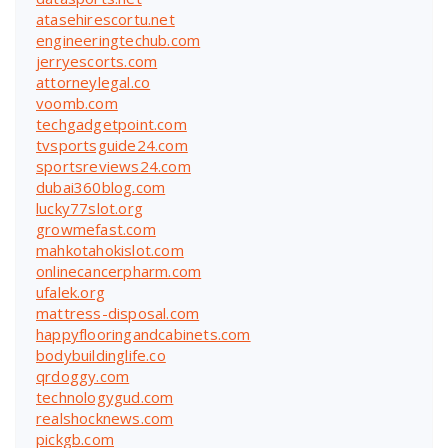
atasehirescortu.net
engineeringtechub.com
jerryescorts.com
attorneylegal.co
voomb.com
techgadgetpoint.com
tvsportsguide24.com
sportsreviews24.com
dubai360blog.com
lucky77slot.org
growmefast.com
mahkotahokislot.com
onlinecancerpharm.com
ufalek.org
mattress-disposal.com
happyflooringandcabinets.com
bodybuildinglife.co
qrdoggy.com
technologygud.com
realshocknews.com
pickgb.com