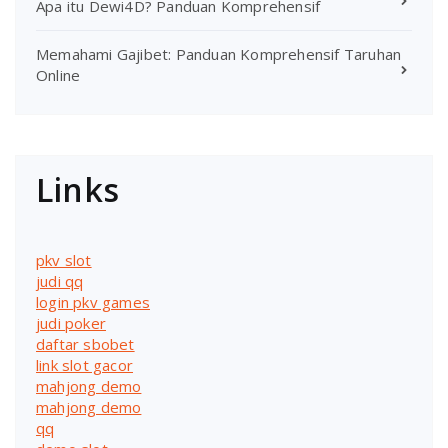
Apa itu Dewi4D? Panduan Komprehensif
Memahami Gajibet: Panduan Komprehensif Taruhan
Online
Links
pkv slot
judi qq
login pkv games
judi poker
daftar sbobet
link slot gacor
mahjong demo
mahjong demo
qq