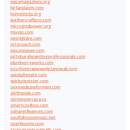
easymagazines.org
hirfanjilasmi.com
hometricks.org
leathercraftpro.com
microgridpower.org
mixiqo.com
needglobe.com
ortocoach.com
passionawe.com
pittsburghpaintingprofessionals.com
plumberryworks.com
psychoterapiawioletanowak.com
quickultimate.com
quirkyquester.com
sexmedicineformen.com
shiftripple.com
slotterpercaya.co
smartcoolbox.com
sohanjitfinances.com
soulfulhousemusic.net
sparklooms.com
tacticalcontractingllc.com