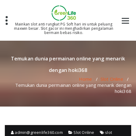
Skip
to
content
Mainkan slot anti rungkat PG Soft hari ini untuk peluang
maxwin besar. Slot gacor ini menghadirkan pengalaman
bermain bebas risiko.
Temukan dunia permainan online yang menarik
dengan hoki368
Home
/
Slot Online
/
Temukan dunia permainan online yang menarik dengan
hoki368
admin@greenlife360.com
Slot Online
slot