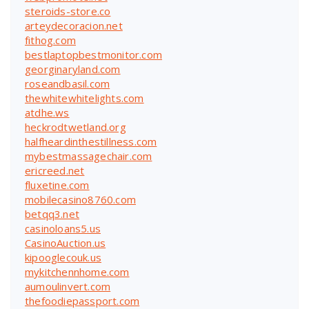
steroids-store.co
arteydecoracion.net
fithog.com
bestlaptopbestmonitor.com
georginaryland.com
roseandbasil.com
thewhitewhitelights.com
atdhe.ws
heckrodtwetland.org
halfheardinthestillness.com
mybestmassagechair.com
ericreed.net
fluxetine.com
mobilecasino8760.com
betqq3.net
casinoloans5.us
CasinoAuction.us
kipooglecouk.us
mykitchennhome.com
aumoulinvert.com
thefoodiepassport.com