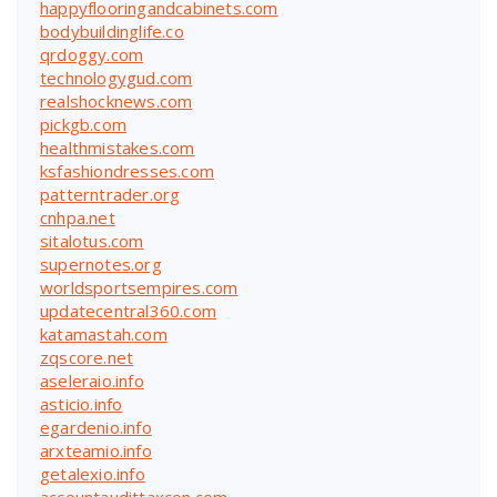
happyflooringandcabinets.com
bodybuildinglife.co
qrdoggy.com
technologygud.com
realshocknews.com
pickgb.com
healthmistakes.com
ksfashiondresses.com
patterntrader.org
cnhpa.net
sitalotus.com
supernotes.org
worldsportsempires.com
updatecentral360.com
katamastah.com
zqscore.net
aseleraio.info
asticio.info
egardenio.info
arxteamio.info
getalexio.info
accountaudittaxcon.com