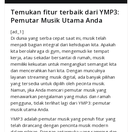
Temukan fitur terbaik dari YMP3:
Pemutar Musik Utama Anda
[ad_1]
Di dunia yang serba cepat saat ini, musik telah
menjadi bagian integral dari kehidupan kita. Apakah
kita berolahraga di gym, mengemudi ke tempat
kerja, atau sekadar bersantai di rumah, musik
memiliki kekuatan untuk mengangkat semangat kita
dan mencerahkan hari kita. Dengan munculnya
layanan streaming musik digital, ada banyak pilihan
yang tersedia untuk dipilih oleh pecinta musik.
Namun, jika Anda mencari pemutar musik yang
menawarkan pengalaman yang mulus dan ramah
pengguna, tidak terlihat lagi dari YMP3: pemutar
musik utama Anda.
YMP3 adalah pemutar musik yang penuh fitur yang
telah dirancang dengan pencinta musik modern
dalam pikiran. Dengan antarmuka yang ramping dan