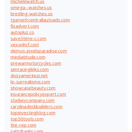
michelewatch.us
omega--watches.us
breitling-watches.us
tgarnettcentrallautoads.com
fixadvert.com
autopluz.co
save3time-c.com
vexonhcf.com
demos-pixelsparadise.com
mediatitude.com
prewarmotorcycles.com
simracinglinks.com
dosyamerkezi.net
le-surrealisme.com
showcasebeauty.com
insurancepolicyexpert.com
statkeycompany.com
carolinadeckbuilders.com
topinvestingblog.com
top50tools.com
the-rep.com
saltyfranks.com