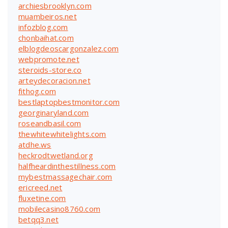
archiesbrooklyn.com
muambeiros.net
infozblog.com
chonbaihat.com
elblogdeoscargonzalez.com
webpromote.net
steroids-store.co
arteydecoracion.net
fithog.com
bestlaptopbestmonitor.com
georginaryland.com
roseandbasil.com
thewhitewhitelights.com
atdhe.ws
heckrodtwetland.org
halfheardinthestillness.com
mybestmassagechair.com
ericreed.net
fluxetine.com
mobilecasino8760.com
betqq3.net