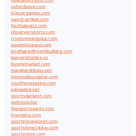
oxfordsave.com
iclassicgames.com
saung-artikel.com
fasthokivip2.com
observersports.com
cryptominingplus.com
aquinoticiaspe.com
longhairedfrenchbulldog.com
lawyersforhire.co
businemarket.com
matahari88play.net
moneydescriptor.com
youthsmagazine.com
painaidee.net
sportsdarkest.com
webtoon.biz
thesportswires.com
hyungpro.com
sportingnewsnet.com
sportstime24day.com
sporteslive.com