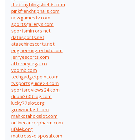
theblingblingshields.com
pinkfrenchtipnails.com
newgamestv.com
sportsgallerys.com
sportsmirrors.net
datasports.net
atasehirescortu.net
engineeringtechub.com
jerryescorts.com
attorneylegal.co
voomb.com
techgadgetpoint.com
tvsportsguide24.com
sportsreviews24.com
dubai360blog.com
lucky77slot.org
growmefast.com
mahkotahokislot.com
onlinecancerpharm.com
ufalek.org
mattress-disposal.com