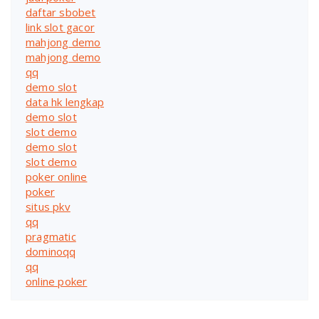
daftar sbobet
link slot gacor
mahjong demo
mahjong demo
qq
demo slot
data hk lengkap
demo slot
slot demo
demo slot
slot demo
poker online
poker
situs pkv
qq
pragmatic
dominoqq
qq
online poker